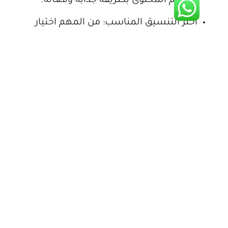
وتقديم المحتوى بطريقة جذابة وفعالة.
اختر التنسيق المناسب: من المهم اختيار
التنسيق الذي يتناسب مع نوع المنتجات أو
الخدمات التي تقدمها شركتك. نحن في شركة
تصميم هوية تجارية في السعودية نساعدك
في اختيار التنسيق المثالي الذي يناسب طبيعة
عملك.
إضافة الدعوة للعمل (CTA): من المهم أن
يتضمن الكتالوج دعوة واضحة للعمل مثل
“اطلب الآن” أو “اتصل بنا”، مما يساهم في
توجيه العميل إلى الخطوة التالية. نحن في
شركة تصميم هوية تجارية في السعودية
نساعدك في صياغة دعوات للعمل تشجع
العملاء على التفاعل مع علامتك التجارية.