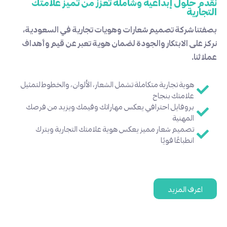
م حلول إبداعية وشاملة تعزز من تميز علامتك
جارية
تنا شركة تصميم شعارات وهويات تجارية في السعودية،
ز على الابتكار والجودة لضمان هوية تعبر عن قيم وأهداف
ئنا.
هوية تجارية متكاملة تشمل الشعار، الألوان، والخطوط لتمثيل
علامتك بنجاح
بروفايل احترافي يعكس مهاراتك وقيمك ويزيد من فرصك
المهنية
تصميم شعار مميز يعكس هوية علامتك التجارية ويترك
انطباعًا قويًا
اعرف المزيد