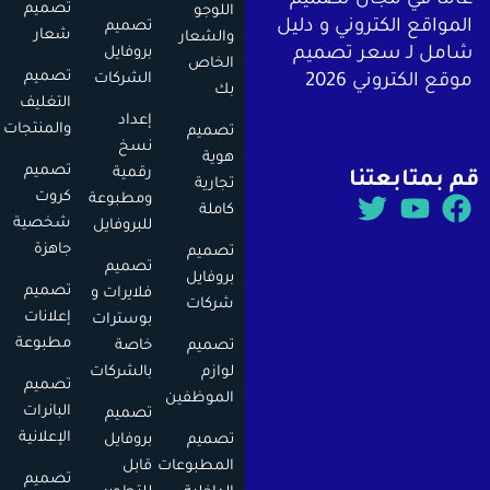
اً في مجال تصميم
تصميم
اللوجو
اقع الكتروني و دليل
تصميم
شعار
والشعار
بروفايل
ل لـ سعر تصميم
الخاص
تصميم
الشركات
 الكتروني 2026
بك
التغليف
إعداد
والمنتجات
تصميم
نسخ
هوية
تصميم
رقمية
متابعتنا
تجارية
كروت
ومطبوعة
كاملة
شخصية
للبروفايل
جاهزة
تصميم
تصميم
بروفايل
تصميم
فلايرات و
شركات
إعلانات
بوسترات
مطبوعة
تصميم
خاصة
لوازم
بالشركات
تصميم
الموظفين
البانرات
تصميم
الإعلانية
تصميم
بروفايل
المطبوعات
قابل
تصميم