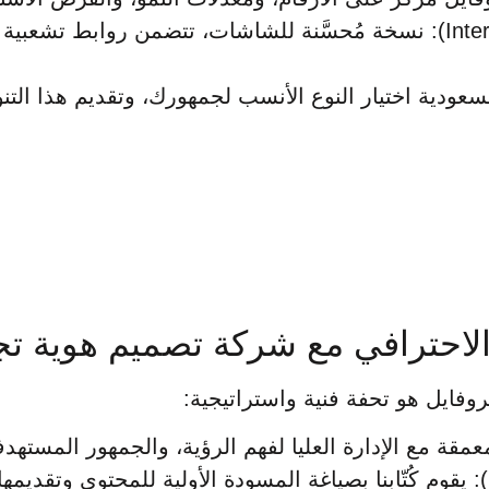
البروفايل الرقمي التفاعلي (Interactive Digital Profile): نسخة مُحسَّنة لل
عودية اختيار النوع الأنسب لجمهورك، وتقديم هذا الت
احترافي مع شركة تصميم هوية تجا
فايل هو تحفة فنية واستراتيجية:
مرحلة كتابة المحتوى والاعتماد (Content Drafting): يقوم كُتّابنا بصياغة المسودة ا