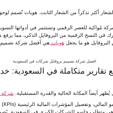
عار أكثر تذكراً من الشعار الثابت. هويات تُصمم لوجو
ركة مُواكبة للعصر الرقمي وتستثمر في أدواتها التسويق
رك في النسخ الرقمية من البروفايل الذكي، مما يرفع م
 البروفايل هو ما يجعل
هويات
هي أفضل شركة تصميم بر
 تقارير متكاملة في السعودية: خ
ُظهر أيضاً المكانة الحالية والقدرة المستقبلية.
شركة ه
المؤشرات المالية الرئيسية (KPIs) بطريقة سهلة الهضم للمستثمرين.
ر الاستدامة والمسؤولية الاجتماعية (CSR): وهي متطلب حاسم للشركات الكبر