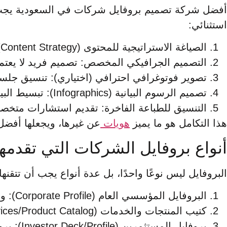
أفضل شركة تصميم بروفايل شركات في السعودية يجب أن
استثنائي:
الصياغة الاستراتيجية للمحتوى (Content Strategy): إعادة كتابة أو صياغة الرؤية، والرسالة، والقصة المؤسسية بأسلوب تسويقي مُقنع.
التصميم الجرافيكي المخصص: تصميم فريد لا يعتمد 
تصوير فوتوغرافي احترافي (اختياري): تنسيق جلس
تصميم الرسوم البيانية (Infographics): تبسيط البيانات المعقدة والإنجازات المالية والتشغيلية في رسوم بصرية سهلة الفهم.
التنسيق للطباعة الفاخرة: تقديم استشارات متخصصة حول اختيا
هذا التكامل هو ما يميز
هويات
عن غيرها، ويجعلها أفضل
أنواع بروفايل الشركات التي تقدم
البروفايل ليس نوعًا واحدًا، بل عدة أنواع يجب أن ت
البروفايل المؤسسي العام (Corporate Profile): وثيقة شاملة ورسمية، تُستخدم للمناقصات والجهات الحكومية، وتغطي التاريخ، والهيكل، والخدمات الرئيسية.
كتيب المنتجات والخدمات (Services/Product Catalog): بروفايل مُخصص بعمق لتفاصيل فنية عن منتجات محددة، ويستخدمه فريق المبيعات بشكل مباشر.
بروفايل المستثمرين (Investor Deck/Profile): بروفايل مُركز على الأرقام، ومعدلات النمو، والفرص الاستثمارية، ويُصمم خصيصًا بلغة مالية وموثوقة.