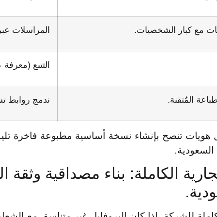
عات مع كبار الشخصيات.
المراسلات عبر 
التتبع (معرفة 
باعة المُتقنة.
ندمج روابط تشعبية وأكوا
يات تنصح بإنشاء نسخة أساسية مطبوعة فاخرة تليق ب
السعودية.
ارية الكاملة: بناء مصداقية وثقة 
دية.
الكاملة للشركة. إذا كان البروفايل غير متناسق مع الشعا