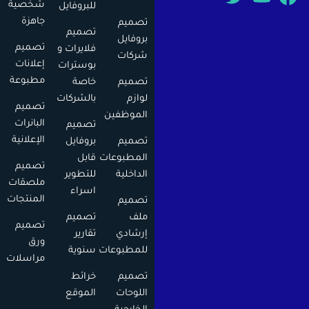
شخصية
للبروفايل
جاهزة
تصميم
تصميم
بروفايل
تصميم
فلايرات و
شركات
إعلانات
بوسترات
مطبوعة
تصميم
خاصة
لوازم
بالشركات
تصميم
الموظفين
البانرات
تصميم
الإعلانية
تصميم
بروفايل
المطبوعات
قابل
تصميم
الداخلية
للتطوير
ملصقات
اسراء
المنتجات
تصميم
ملف
تصميم
تصميم
إرشادي
تقارير
ورق
للمطبوعات
سنوية
مراسلات
تصميم
خرائط
اللوحات
الموقع