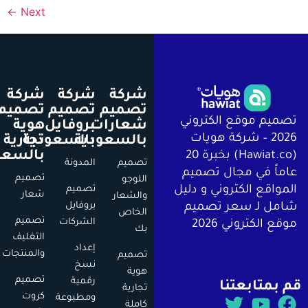
←
Next
شركة
شركة
شركة
تصميم
تصميم
تصميم
يم موقع الكتروني
شعارات
بروفايل
هوية
2026 – شركة هويات
بالسعودية
بالسعودية
تجارية
بالسعودية
(Hawiat.co) بخبرة 20
تصميم
المدونة
اً في مجال تصميم
تصميم
اللوجو
اقع الكتروني و دليل
تصميم
شعار
والشعار
بروفايل
ل لـ سعر تصميم
الخاص
تصميم
الشركات
 الكتروني 2026
بك
التغليف
إعداد
والمنتجات
تصميم
نسخ
هوية
تصميم
رقمية
متابعتنا
تجارية
كروت
ومطبوعة
كاملة