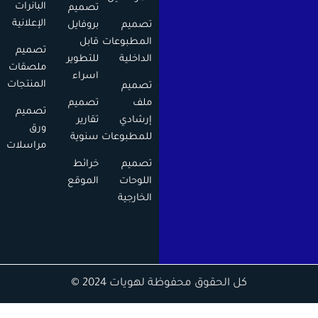
البانرات
تصميم
الإعلانية
تصميم
بروفايل
المطبوعات
قابل
تصميم
الداخلية
للتطوير
ملصقات
اسراء
المنتجات
تصميم
ملف
تصميم
تصميم
إرشادي
تقارير
ورق
للمطبوعات
سنوية
مراسلات
تصميم
خرائط
اللوحات
الموقع
الخارجية
كل الحقوق محفوظة لهويات 2024 ©