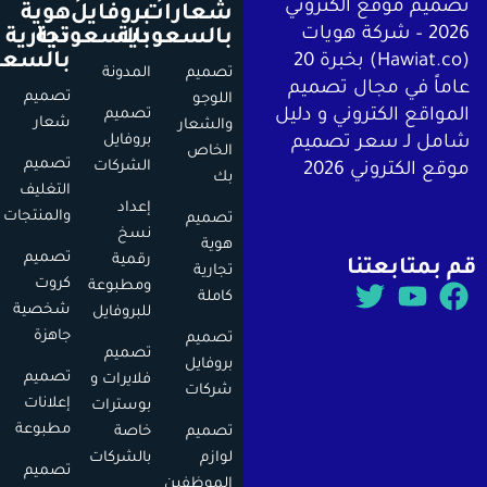
يم موقع الكتروني
شعارات
بروفايل
هوية
2026 – شركة هويات
بالسعودية
بالسعودية
تجارية
بالسعودية
(Hawiat.co) بخبرة 20
تصميم
المدونة
اً في مجال تصميم
تصميم
اللوجو
اقع الكتروني و دليل
تصميم
شعار
والشعار
بروفايل
ل لـ سعر تصميم
الخاص
تصميم
الشركات
 الكتروني 2026
بك
التغليف
إعداد
والمنتجات
تصميم
نسخ
هوية
تصميم
رقمية
متابعتنا
تجارية
كروت
ومطبوعة
كاملة
شخصية
للبروفايل
جاهزة
تصميم
تصميم
بروفايل
تصميم
فلايرات و
شركات
إعلانات
بوسترات
مطبوعة
تصميم
خاصة
لوازم
بالشركات
تصميم
الموظفين