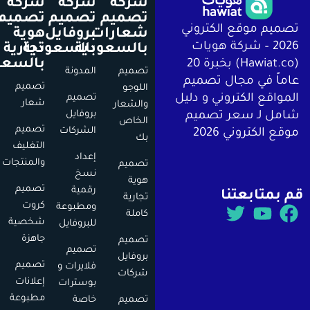
شركة
شركة
شركة
تصميم
تصميم
تصميم
يم موقع الكتروني
شعارات
بروفايل
هوية
2026 – شركة هويات
بالسعودية
بالسعودية
تجارية
بالسعودية
(Hawiat.co) بخبرة 20
تصميم
المدونة
اً في مجال تصميم
تصميم
اللوجو
اقع الكتروني و دليل
تصميم
شعار
والشعار
بروفايل
ل لـ سعر تصميم
الخاص
تصميم
الشركات
 الكتروني 2026
بك
التغليف
إعداد
والمنتجات
تصميم
نسخ
هوية
تصميم
رقمية
متابعتنا
تجارية
كروت
ومطبوعة
كاملة
شخصية
للبروفايل
جاهزة
تصميم
تصميم
بروفايل
تصميم
فلايرات و
شركات
إعلانات
بوسترات
مطبوعة
تصميم
خاصة