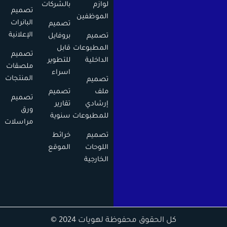
لوازم
بالشركات
تصميم
الموظفين
البانرات
تصميم
الإعلانية
تصميم
بروفايل
المطبوعات
قابل
تصميم
الداخلية
للتطوير
ملصقات
اسراء
المنتجات
تصميم
ملف
تصميم
تصميم
إرشادي
تقارير
ورق
للمطبوعات
سنوية
مراسلات
تصميم
خرائط
اللوحات
الموقع
الخارجية
كل الحقوق محفوظة لهويات 2024 ©