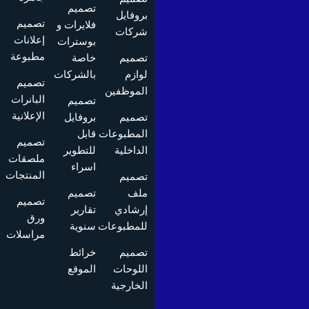
تصميم
بروفايل
تصميم
فلايرات و
شركات
إعلانات
بوسترات
مطبوعة
تصميم
خاصة
لوازم
بالشركات
تصميم
الموظفين
البانرات
تصميم
الإعلانية
تصميم
بروفايل
المطبوعات
قابل
تصميم
الداخلية
للتطوير
ملصقات
اسراء
المنتجات
تصميم
ملف
تصميم
تصميم
إرشادي
تقارير
ورق
للمطبوعات
سنوية
مراسلات
تصميم
خرائط
اللوحات
الموقع
الخارجية