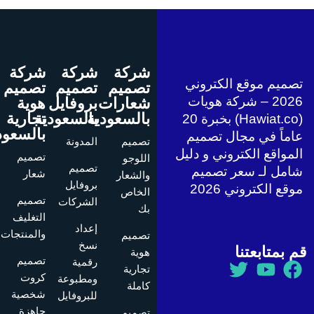
شركة
شركة
شركة
ميم موقع الكتروني
تصميم
تصميم
تصميم
2026 – شركة هويات
شعارات
بروفايل
هوية
بالسعودية
بالسعودية
تجارية
(Hawiat.co) بخبرة 20
بالسعودية
ماً في مجال تصميم
تصميم
المدونة
مواقع الكتروني و دليل
تصميم
اللوجو
تصميم
امل لـ سعر تصميم
شعار
والشعار
بروفايل
قع الكتروني 2026
الخاص
تصميم
الشركات
بك
التغليف
إعداد
والمنتجات
تصميم
نسخ
 بمتابعتنا
هوية
تصميم
رقمية
تجارية
كروت
ومطبوعة
كاملة
شخصية
للبروفايل
جاهزة
تصميم