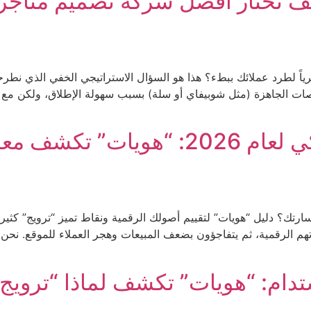
يف تختار أفضل شركة تصميم متاجر 
هرياً لطرد عملائك ببطء؟ هذا هو السؤال الاستراتيجي الخفي الذي نط
صات الجاهزة (مثل شوبيفاي أو سلة) بسبب سهولة الإطلاق، ولكن مع 
دليل الاستثمار الرقمي الذكي لعام 026
رتك؟ دليل “هويات” لتقييم أصولك الرقمية ونقاط تميز “ترويج” كث
 الرقمية، ثم يتفاجؤون بضعف المبيعات وهجر العملاء للموقع. نحن في
تدام: “هويات” تكشف لماذا “تروي