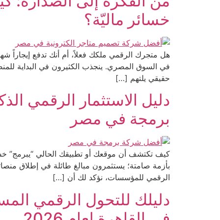
من الفكرة إلى الصدارة: ك
خسائر ماليّة؟
هل متجرك الرقمي ملكك فعلاً، أم أنك تدفع إيجاراً ش
في السوق المصري. ينجذب الكثيرون في البداية للمن
حقيقي يلتهم […]
برمجة في مصر
كيف تكتشف أن موقعك أو تطبيقك الحالي “يبرمج” خسا
بأزمة صامتة؛ يستثمرون مبالغ طائلة في إطلاق منصاتهم
الرقمي للمؤسسات، نؤكد لك أن […]
دليلك للتحول الرقمي المس
في القاهرة لعام 2026