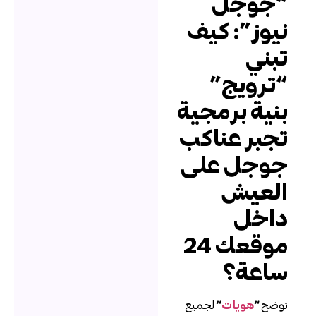
جوجل
يوز”: كيف
بني
ترويج”
نية برمجية
جبر عناكب
وجل على
لعيش
اخل
موقعك 24
اعة؟
وضح
“
هويات
“
لجميع