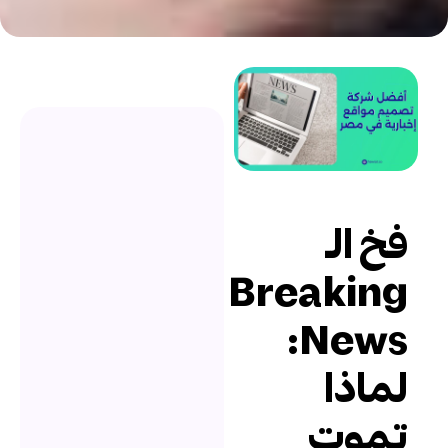
خ الـ
Breakin
News:
ماذا
موت