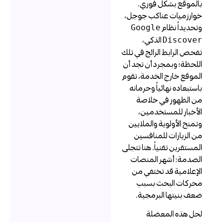
الموقع بشكل فوري.
وارزميات عناكب جوجل،
تحديداً نظام
Google
الذكي،
Discove
فحص الرابط الرائج في تلك
للحظة؛ وبمجرد أن تجد أن
لموقع خارج الخدمة، تقوم
استبعاده نهائياً وحرمانه
ن الظهور في خلاصة
لأخبار للمستخدمين،
تمنح الأولوية والملايين
ن الزيارات للمنافسين
لمستقرين تقنياً. هنا تتجلى
لصدمة: أشهر المنصات
لإعلامية قد تختفي من
حركات البحث بسبب
عف بنيتها البرمجية.
حل هذه المعضلة