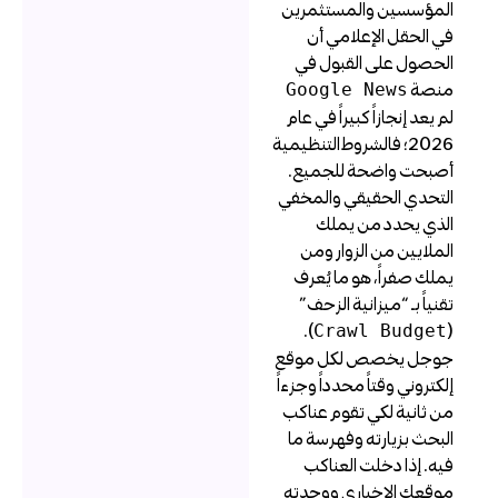
لمؤسسين والمستثمرين
ي الحقل الإعلامي أن
لحصول على القبول في
نصة
Google News
م يعد إنجازاً كبيراً في عام
2026؛ فالشروط التنظيمية
صبحت واضحة للجميع.
لتحدي الحقيقي والمخفي
لذي يحدد من يملك
لملايين من الزوار ومن
ملك صفراً، هو ما يُعرف
قنياً بـ “ميزانية الزحف”
).
Crawl Budget
وجل يخصص لكل موقع
لكتروني وقتاً محدداً وجزءاً
ن ثانية لكي تقوم عناكب
لبحث بزيارته وفهرسة ما
يه. إذا دخلت العناكب
وقعك الإخباري ووجدته