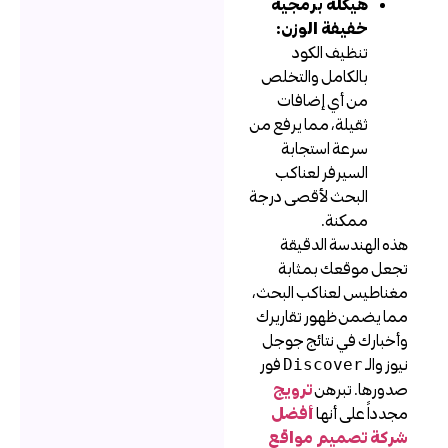
هيكلة برمجية
خفيفة الوزن:
تنظيف الكود
بالكامل والتخلص
من أي إضافات
ثقيلة، مما يرفع من
سرعة استجابة
السيرفر لعناكب
البحث لأقصى درجة
ممكنة.
ذه الهندسة الدقيقة
جعل موقعك بمثابة
غناطيس لعناكب البحث،
ما يضمن ظهور تقاريرك
أخبارك في نتائج جوجل
يوز والـ
فور
Discover
دورها. تبرهن
ترويج
جدداً على أنها
أفضل
ركة تصميم مواقع