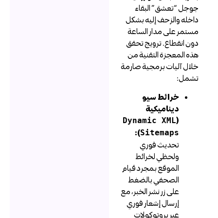
وجل “تعشق” البقاء
اخله والزحف إليه بشكل
ستمر على مدار الساعة
ون انقطاع. ترويج تحقق
ذه المعجزة التقنية من
لال آليات برمجية صارمة
شمل:
خرائط سيو
ديناميكية
(
Dynamic XML
):
Sitemaps
تحديث فوري
ولحظي لخرائط
الموقع بمجرد قيام
الصحفي بالضغط
على زر نشر الخبر، مع
إرسال إشعار فوري
عبر بروتوكولات