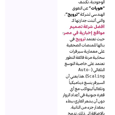
لوجودية، تكشف
هويات”
عن التفوق
لهندسي لشركة
“ترويج”
،
التي أثبتت جدارتها كـ
فضل شركة تصميم
واقع إخبارية في مصر
؛
يث تعتمد
ترويج
في
نائها للمنصات الصحفية
لى معمارية سيرفرات
حابية مرنة فائقة التطور
عتمد على خاصية التوسع
لتلقائي (
Auto-
). هذا يعني أن
Scalin
لسيرفر يتسع ديناميكياً
تلقائياً ليتواكب مع أي
فزة جنونية في أعداد الزوار
ون أن يشعر القارئ ببطء
مقدار جزء من الثانية.
الإضافة إلى ذلك، تدمج