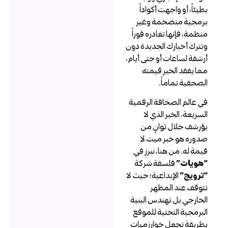
طيئاً، أو واجهت أكواداً
رمجية متضخمة وغير
نظمة، فإنها تغادره فوراً
تترك أخبارك الجديدة دون
رشفة لساعات أو حتى أيام،
ما يفقد الخبر قيمته
لصحفية تماماً.
ي عالم الصحافة الرقمية
لسريعة، الخبر الذي لا
ؤرشف خلال ثوانٍ من
دوره هو خبر ميت لا
يمة له. من هنا، نبرز في
هويات”
فلسفة شركة
ترويج”
الإبداعية؛ حيث لا
توقف عند المظهر
لخارجي بل تهندس البنية
لبرمجية التحتية للموقع
طريقة تجعل خوارزميات