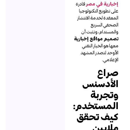
خبارية في مصر
قادرة
لى تطويع التكنولوجيا
لمعقدة لخدمة الانتشار
لصحفي السريع
المستدام، وتثبت أن
صميم مواقع إخبارية
عها هو الخيار التقني
لأوحد لتصدر المشهد
لإعلامي.
راع
لأدسنس
تجربة
لمستخدم:
يف تحقق
لايين