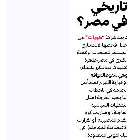
اريخي
ي مصر؟
رصد شركة
“
هويات
“
من
لال فحصها الاستشاري
لمستمر للمنصات الرقمية
لكبرى في مصر، ظاهرة
قنية كارثية تتكرر بانتظام؛
هي سقوط المواقع
لإخبارية الكبرى تماماً عن
لخدمة في اللحظات
لتاريخية الحرجة (مثل
لتغطيات السياسية
لعاجلة، أو مباريات كرة
لقدم المصيرية، أو القرارات
لاقتصادية المفاجئة). في
لك الثواني المعدودة،