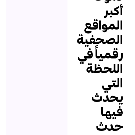
كبر
لمواقع
لصحفية
قمياً في
للحظة
لتي
حدث
يها
دث