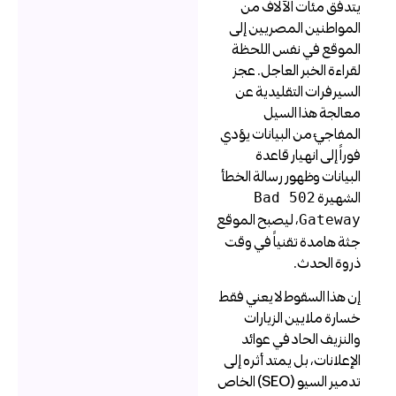
تدفق مئات الآلاف من
لمواطنين المصريين إلى
لموقع في نفس اللحظة
قراءة الخبر العاجل. عجز
لسيرفرات التقليدية عن
عالجة هذا السيل
لمفاجئ من البيانات يؤدي
وراً إلى انهيار قاعدة
لبيانات وظهور رسالة الخطأ
لشهيرة
502 Bad
، ليصبح الموقع
Gatewa
ثة هامدة تقنياً في وقت
روة الحدث.
ن هذا السقوط لا يعني فقط
سارة ملايين الزيارات
النزيف الحاد في عوائد
لإعلانات، بل يمتد أثره إلى
تدمير السيو (SEO) الخاص