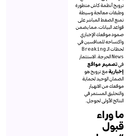
رويج أنظمة كاش متطورة
طبقات معالجة وسيطة
منع الضغط المباشر على
واعد البيانات، مما يضمن
مود موقعك الإخباري
اكتساحه للمنافسين في
حظات الـ
Breaking
الحرجة. الاستثمار
New
ي
تصميم مواقع
خبارية
مع ترويج هو
لضمان الوحيد لحماية
وقعك من الانهيار
التحليق المستمر في
لنتائج الأولى لجوجل.
ا وراء
بول