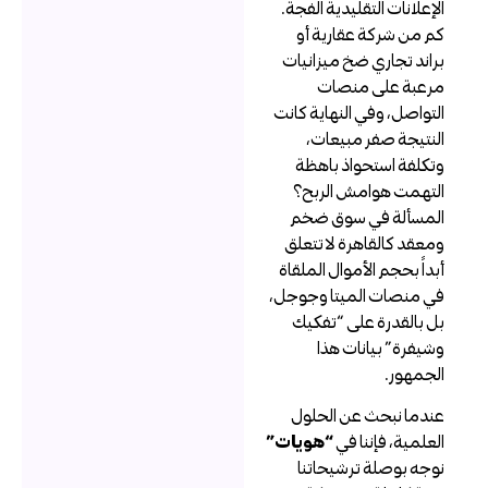
لإعلانات التقليدية الفجة.
م من شركة عقارية أو
راند تجاري ضخ ميزانيات
رعبة على منصات
لتواصل، وفي النهاية كانت
لنتيجة صفر مبيعات،
تكلفة استحواذ باهظة
لتهمت هوامش الربح؟
لمسألة في سوق ضخم
معقد كالقاهرة لا تتعلق
بداً بحجم الأموال الملقاة
ي منصات الميتا وجوجل،
ل بالقدرة على “تفكيك
شيفرة” بيانات هذا
لجمهور.
ندما نبحث عن الحلول
لعلمية، فإننا في
“هويات”
وجه بوصلة ترشيحاتنا