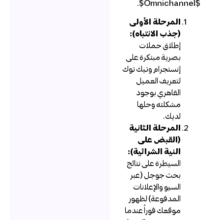
$Omnichannel
المرحلة الأولى
(جذب الانتباه):
إطلاق حملات
بصرية مبتكرة على
إنستجرام وتيك توك
لتعريف العميل
القاهري بوجود
مشكلته وحلها
لديك.
المرحلة الثانية
(القبض على
النية الشرائية):
السيطرة على نتائج
بحث جوجل (عبر
السيو والإعلانات
المدفوعة) لظهور
موقعك فوراً عندما