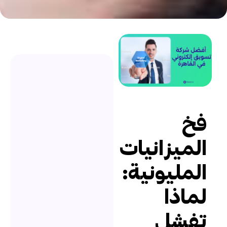
خ
لميزانيات
لمليونية:
ماذا
فشل