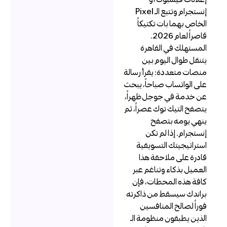
إنستجرام وتتبع الـ Pixel
لخاص بهما بات تكتيكاً
قاصراً لعام 2026.
لمستهلك في القاهرة
تنقل طوال اليوم بين
نصات متعددة: يقرأ رسالة
لى الواتساب صباحاً، يبحث
ن خدمة في جوجل ظهراً،
تصفح التيك توك عصراً، ثم
نهي يومه بتصفح
نستجرام. إذا لم تكن
ستراتيجيتك التسويقية
ادرة على ملاحقة هذا
لعميل بذكاء وتناغم عبر
افة هذه المحطات، فإن
راندك سيسقط من ذاكرته
وراً لصالح المنافسين
لذين يطبقون منظومة الـ