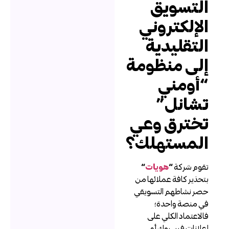
لتسويق
لإلكتروني
لتقليدية
لى منظومة
أومني
شانل”
خترق وعي
لمستهلك؟
قوم شركة
“
هويات
“
تحذير كافة عملائها من
صر نشاطهم التسويقي
ي منصة واحدة؛
الاعتماد الكلي على
علانات فيسبوك أو