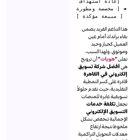
إعادة استهداف 
مخصصة ومطورة ] ◄ 
ذا التناغم الفريد يضمن
قاء براندك أمام عين
لعميل كخيار وحيد
موثوق. ولهذا السبب،
علن
“
هويات
“
أن ترويج
ي
أفضل شركة تسويق
لكتروني في القاهرة
ادرة على كسر النمطية
لتقليدية، حيث تقدم حلولاً
سويقية عابرة للمنصات
جعل
تكلفة خدمات
لتسويق الإلكتروني
لإجمالية تنخفض بشكل
لحوظ نتيجة ارتفاع
عدلات التحويل التراكمية