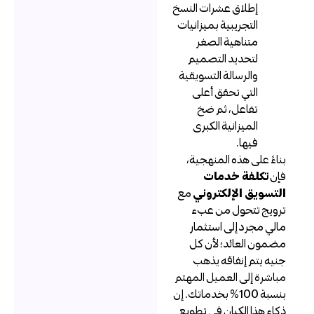
إطلاق عشرات النسخ
التجريبية بميزانيات
متناهية الصغر
لتحديد التصميم
والرسالة التسويقية
التي تحقق أعلى
تفاعل، ثم ضخ
الميزانية الكبرى
فيها.
ناءً على هذه المنهجية،
إن
تكلفة خدمات
لتسويق الإلكتروني
مع
رويج تتحول من عبء
الي مجرد إلى استثمار
ضمون العائد؛ لأن كل
نيه يتم إنفاقه يذهب
باشرة إلى العميل المهتم
بنسبة 100% بخدماتك. إن
كاء هذا الكيان في تطويع