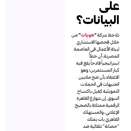
لى
لبيانات؟
لاحظ شركة
“
هويات
“
من
لال فحصها الاستشاري
بيئة الأعمال في العاصمة
لمصرية، أن خطأً
ستراتيجياً فادحاً يقع فيه
بار المستثمرين؛ وهو
لاعتقاد بأن ضخ ملايين
لجنيهات في الحملات
لتمويلية كفيل باكتساح
لسوق. إن شوارع القاهرة
لرقمية ممتلئة بالضجيج
لإعلاني، والمستهلك
لقاهري بات يملك
حصانة” تلقائية ضد