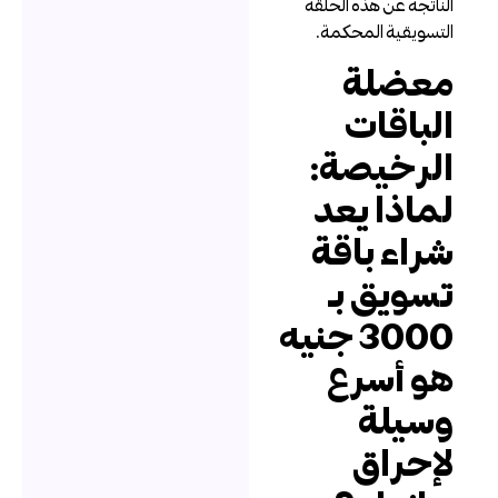
لناتجة عن هذه الحلقة
لتسويقية المحكمة.
عضلة
لباقات
لرخيصة:
ماذا يعد
راء باقة
سويق بـ
3000 جنيه
و أسرع
سيلة
إحراق