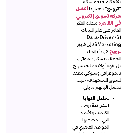
ثقة كاملة نحو شركة
ترويج”
باعتبارها
أفضل
ركة تسويق إلكتروني
ي القاهرة
تمتلك الفكر
لقائم على علم البيانات
($Data-Driven\
Marketin$). إن فريق
رويج
لا يبدأ بإنشاء
لحملات بشكل عشوائي،
ل يقوم أولاً بعملية تشريح
يموغرافي وسلوكي معقد
لسوق المستهدف، حيث
شمل آلياتهم ما يلي:
تحليل النوايا
الشرائية:
رصد
الكلمات والأنماط
التي يبحث عنها
المواطن القاهري في