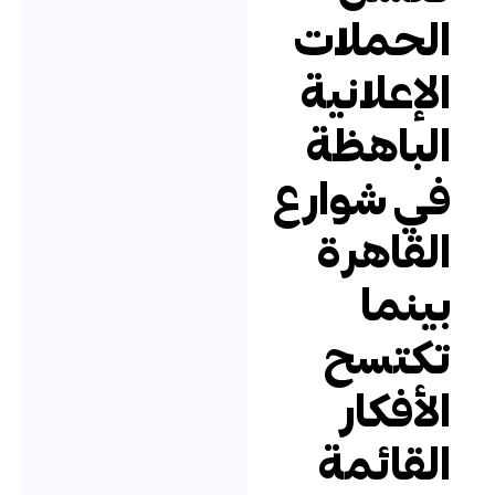
لحملات
لإعلانية
لباهظة
ي شوارع
لقاهرة
ينما
كتسح
لأفكار
لقائمة