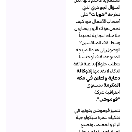
لسؤال الجوهري الذي
طرحه
“هويات”
على
صحاب الأعمال هو: كيف
جعل هؤلاء الزوار يختارون
لامتك التجارية تحديداً
سط آلاف المنافسين؟
لوصول إلى هذه الشريحة
لمتنوعة ثقافياً وجنسياً
تطلب حلولاً إبداعية فائقة
لذكاء لا تقدمها إلا
وكالة
عاية واعلان في مكة
لمكرمة
بمستوى
حترافية شركة
فوموشن”
.
تميز فوموشن بقوتها في
فكيك شفرة سيكولوجية
لزائر والمعتمر، وتصنع
لفارق لعملائها من خلال