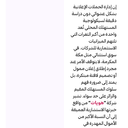
ن إدارة الحملات الإعلانية
شكل عشوائي دون دراسة
قيقة لسيكولوجية
لمستهلك المحلي تُعد
احدة من أكبر الثغرات التي
لتهم الميزانيات
لاستثمارية للشركات. في
وق استثنائي مثل مكة
لمكرمة، لا يتوقف الأمر عند
جرد إطلاق إعلان ممول
و تصميم لافتة مبتكرة، بل
متد إلى ضرورة فهم
لوك المستهلك المقيم
الزائر على حد سواء. تشير
ركة
“
هويات
“
من واقع
برتها الاستشارية العميقة
لى أن النسبة الأكبر من
لأموال المهدرة في