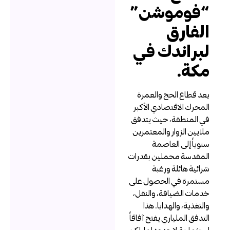
فوموشن”
لفارق
براندك في
كة.
عد قطاع الحج والعمرة
لمحرك الاقتصادي الأكبر
ي المنطقة، حيث يتدفق
لايين الزوار والمعتمرين
نوياً إلى العاصمة
لمقدسة محملين بقدرات
رائية هائلة ورغبة
ستمرة في الحصول على
دمات الضيافة، والنقل،
التغذية، والهدايا. هذا
لتدفق الملياري يفتح آفاقاً
ستثمارية لا حدود لها، لكن