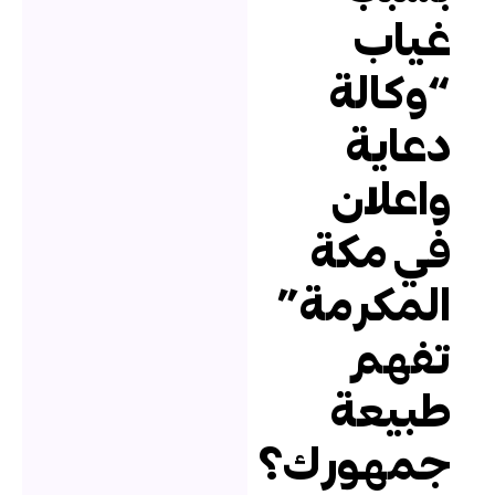
ياب
وكالة
عاية
اعلان
ي مكة
لمكرمة”
فهم
بيعة
مهورك؟