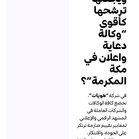
رشحها
أقوى
وكالة
عاية
اعلان في
كة
لمكرمة”؟
ي شركة
“هويات”
،
خضع كافة الوكالات
الشركات العاملة في
لمشهد الرقمي والإعلاني
معايير تقييم صارمة ترتكز
لى الجودة، والابتكار،