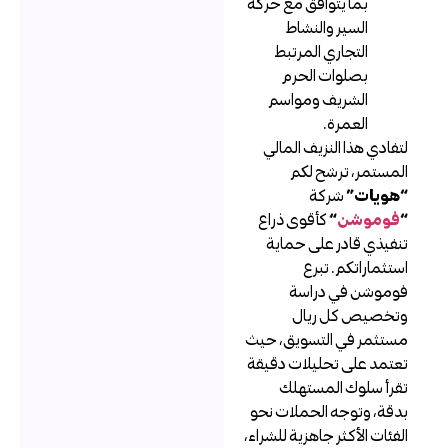
بما يتوافق مع حركة
السير والنشاط
التجاري المرتبط
بصلوات الحرم
الشريف ومواسم
العمرة.
تفادي هذا النزيف المالي
لمستمر، ترشح لكم
هويات”
شركة
فوموشن
“
كأقوى ذراع
نفيذي قادر على حماية
ستثماراتكم. تبرع
وموشن في دراسة
تخصيص كل ريال
ستثمر في التسويق، حيث
عتمد على تحليلات دقيقة
قرأ سلوك المستهلك
دقة، وتوجه الحملات نحو
لفئات الأكثر جاهزية للشراء،