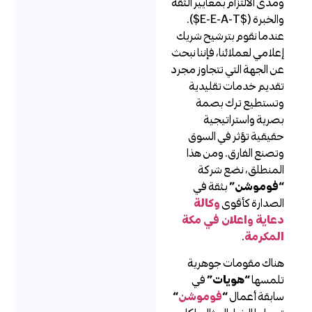
مدى الالتزام بمعايير الثقة
والخبرة ($E-E-A-T$).
ندما نقوم بترشيح شريك
علامي لعملائنا، فإننا نبحث
ن الجهة التي تتجاوز مجرد
قديم خدمات تقليدية
تستطيع ترك بصمة
صرية واستراتيجية
قيقية تؤثر في السوق
تصنع الفارق. ومن هذا
لمنطلق، نضع شركة
فوموشن”
بثقة في
لصدارة كأقوى
وكالة
عاية واعلان في مكة
لمكرمة
.
ناك مقومات جوهرية
لمسها
“هويات”
في
ابقة أعمال
“
فوموشن
“