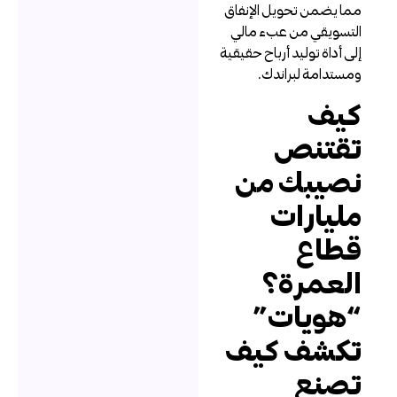
ما يضمن تحويل الإنفاق
لتسويقي من عبء مالي
لى أداة توليد أرباح حقيقية
مستدامة لبراندك.
يف
قتنص
صيبك من
ليارات
طاع
لعمرة؟
هويات”
كشف كيف
صنع