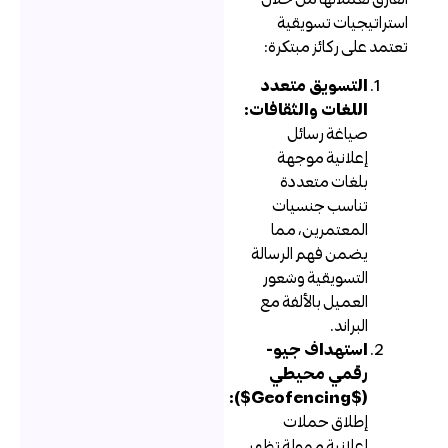
ستراتيجيات تسويقية
عتمد على ركائز مبتكرة:
التسويق متعدد
اللغات والثقافات:
صياغة رسائل
إعلانية موجهة
بلغات متعددة
تناسب جنسيات
المعتمرين، مما
يضمن فهم الرسالة
التسويقية وشعور
العميل بالألفة مع
البراند.
استهداف جيو-
رقمي محيطي
($Geofencing$):
إطلاق حملات
إعلانية ممولة تظهر