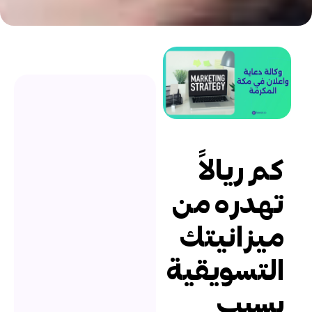
م ريالاً
هدره من
يزانيتك
لتسويقية
سبب