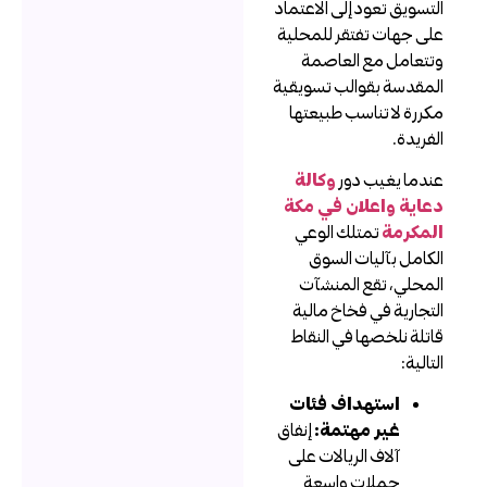
لتسويق تعود إلى الاعتماد
لى جهات تفتقر للمحلية
تتعامل مع العاصمة
لمقدسة بقوالب تسويقية
كررة لا تناسب طبيعتها
لفريدة.
ندما يغيب دور
وكالة
عاية واعلان في مكة
لمكرمة
تمتلك الوعي
لكامل بآليات السوق
لمحلي، تقع المنشآت
لتجارية في فخاخ مالية
اتلة نلخصها في النقاط
لتالية:
استهداف فئات
غير مهتمة:
إنفاق
آلاف الريالات على
حملات واسعة