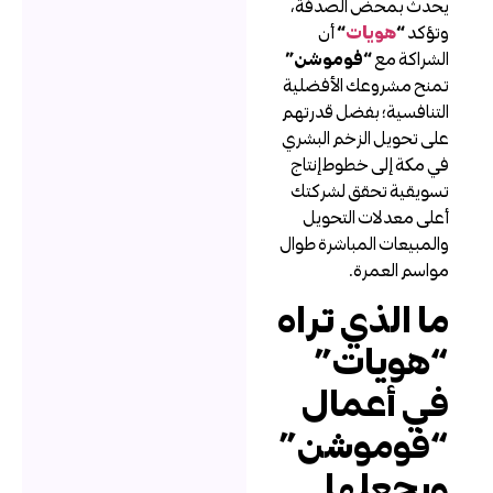
حدث بمحض الصدفة،
تؤكد
“
هويات
“
أن
لشراكة مع
“فوموشن”
منح مشروعك الأفضلية
لتنافسية؛ بفضل قدرتهم
لى تحويل الزخم البشري
ي مكة إلى خطوط إنتاج
سويقية تحقق لشركتك
على معدلات التحويل
المبيعات المباشرة طوال
واسم العمرة.
ا الذي تراه
هويات”
ي أعمال
فوموشن”
يجعلها