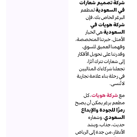
ركة تصميم شعارات
ي السعودية
لمطعم
لبرغر الخاص بك، فإن
ركة هويات في
لسعودية
هي الخيار
لأمثل. خبرتنا المتخصصة،
فهمنا العميق للسوق،
قدرتنا على تحويل الأفكار
لى شعارات تترك أثرًا،
جعلنا شركاءك المثاليين
ي رحلة بناء علامة تجارية
ا تُنسى.
ع
شركة هويات
، كل
طعم برغر يمكن أن يصبح
مزًا للجودة والإبداع
لسعودي
، وشعاره
ديث، جذاب، ويشد
لأنظار، من جدة إلى الرياض