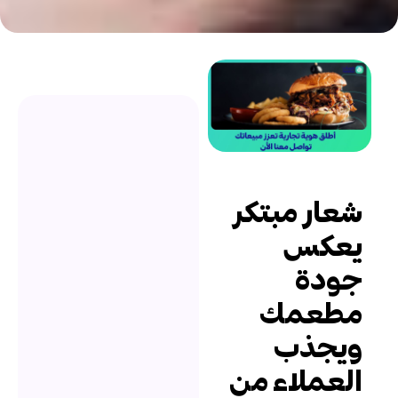
عار مبتكر
عكس
ودة
طعمك
يجذب
لعملاء من