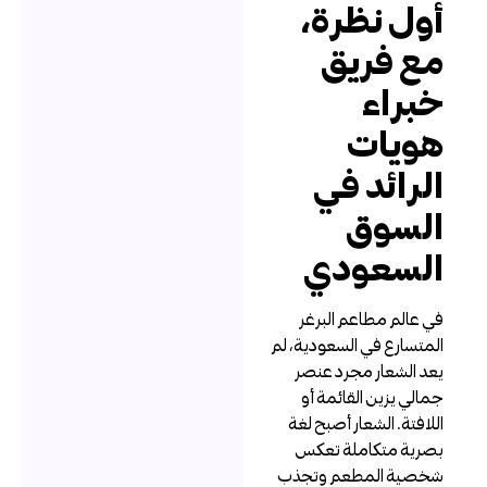
ول نظرة،
ع فريق
براء
ويات
لرائد في
لسوق
لسعودي
ي عالم مطاعم البرغر
لمتسارع في السعودية، لم
عد الشعار مجرد عنصر
مالي يزين القائمة أو
للافتة. الشعار أصبح لغة
صرية متكاملة تعكس
خصية المطعم وتجذب