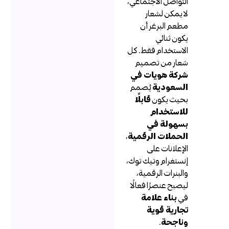
التواصل الاجتماعي،
لا يمكن لشعار
مطعم البرغر أن
يكون ثنائي
الاستخدام فقط. كل
شعار من تصميم
شركة هويات في
السعودية
يُصمم
بحيث يكون
قابلًا
للاستخدام
بسهولة في
الحملات الرقمية
،
الإعلانات على
إنستغرام وتيك توك،
والبنرات الرقمية،
ليصبح عنصرًا فعالًا
في
بناء علامة
تجارية قوية
وناجحة
.