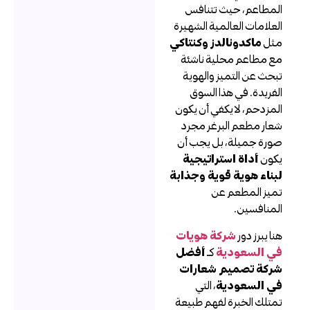
لمطاعم، حيث تتنافس
لعلامات العالمية الشهيرة
ثل
ماكدونالدز وكنتاكي
ع مطاعم محلية ناشئة
بحث عن التميز والهوية
لفريدة. في هذا السوق
لمزدحم، لا يكفي أن يكون
عار مطعم البرغر مجرد
ورة جميلة، بل يجب أن
كون
أداة استراتيجية
بناء هوية قوية وجذابة
ميز المطعم عن
لمنافسين.
نا يبرز دور
شركة هويات
ي السعودية
كـ
أفضل
ركة تصميم شعارات
ي السعودية
، التي
متلك الخبرة لفهم طبيعة