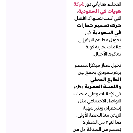
لعملاء. هنا يأتي دور
شركة
ويات في السعودية
،
لتي أثبتت نفسها كـ
أفضل
ركة تصميم شعارات
ي السعودية
، في
حويل مطاعم البرغر إلى
لامات تجارية قوية
تذكرها الأجيال.
خيل شعارًا مبتكرًا لمطعم
رغر سعودي، يجمع بين
لطابع المحلي
اللمسة العصرية
، يظهر
ي الإعلانات وعلى منصات
لتواصل الاجتماعي مثل
نستغرام، ويثير شهية
لزبائن منذ اللحظة الأولى.
ذا النوع من الشعار لا
ُصمم من الصدفة، بل من