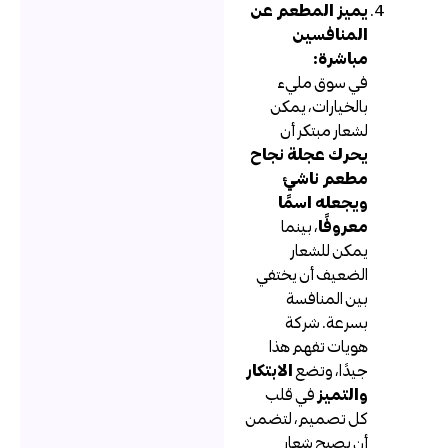
يميز المطعم عن
المنافسين
مباشرة:
في سوق مليء
بالخيارات، يمكن
لشعار مبتكر أن
يحرك عجلة نجاح
مطعم ناشئ
ويجعله اسمًا
معروفًا
، بينما
يمكن للشعار
الضعيف أن يختفي
بين المنافسة
بسرعة. شركة
هويات تفهم هذا
جيدًا، وتضع
الابتكار
والتميز
في قلب
كل تصميم، لتضمن
أن يصبح شعار