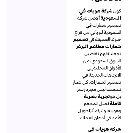
ون
شركة هويات في
لسعودية
أفضل شركة
صميم شعارات في
لسعودية لم يأتي من فراغ.
برتنا العميقة في
تصميم
عارات مطاعم البرغر
جعلنا نفهم تفاصيل
لسوق السعودي، من
لأذواق المحلية إلى
لاتجاهات الحديثة في
صميم الشعارات. كل شعار
صممه ليس مجرد رسم،
ل هو
تجربة بصرية
املة
تمثل المطعم
هويته، وتترك أثرًا طويل
لأمد في أذهان العملاء.
ركة هويات في