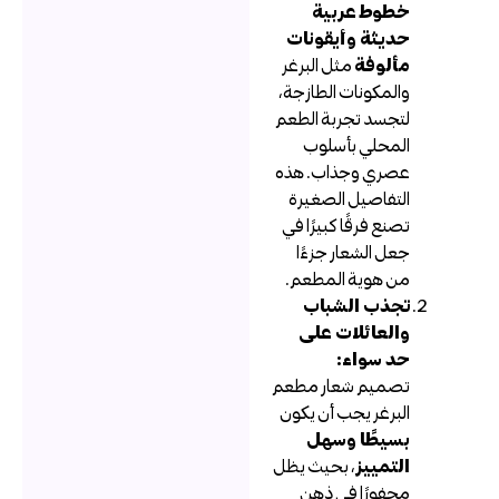
خطوط عربية
حديثة وأيقونات
مألوفة
مثل البرغر
والمكونات الطازجة،
لتجسد تجربة الطعم
المحلي بأسلوب
عصري وجذاب. هذه
التفاصيل الصغيرة
تصنع فرقًا كبيرًا في
جعل الشعار جزءًا
من هوية المطعم.
تجذب الشباب
والعائلات على
حد سواء:
تصميم شعار مطعم
البرغر يجب أن يكون
بسيطًا وسهل
التمييز
، بحيث يظل
محفورًا في ذهن