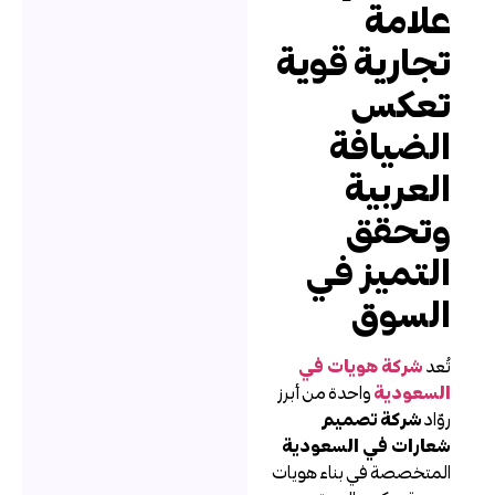
لامة
جارية قوية
عكس
لضيافة
لعربية
تحقق
لتميز في
لسوق
ُعد
شركة هويات في
لسعودية
واحدة من أبرز
وّاد
شركة تصميم
عارات في السعودية
لمتخصصة في بناء هويات