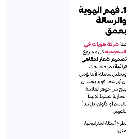
1. فهم الهوية
الرسالة
عمق
بدأ
شركة هويات في
لسعودية
كل مشروع
صميم شعار لمقاهي
راثية
بمرحلة بحث
تحليل شاملة، لأننا نؤمن
ن أي شعار قوي يجب أن
نبع من جوهر العلامة
لتجارية نفسها. لا نبدأ
الرسم أو الألوان، بل نبدأ
الفهم.
طرح أسئلة استراتيجية
ثل: