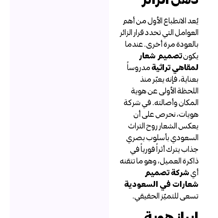
ُعد الانطباع الأول من أهم
لعوامل التي تحدد قرار الزائر
العودة مرة أخرى. عندما
كون
تصميم شعار
مقاهي تراثية
مدروساً
عناية، فإنه يعبّر منذ
للحظة الأولى عن هوية
لمكان وأصالته. في شركة
ويات، نحرص على أن
عكس الشعار روح التراث
لسعودي بأسلوب بصري
ذاب يترك أثراً فورياً في
اكرة العميل، وهو ما تتقنه
ي
شركة تصميم
عارات في السعودية
سعى للتميّز الحقيقي.
براز هوية