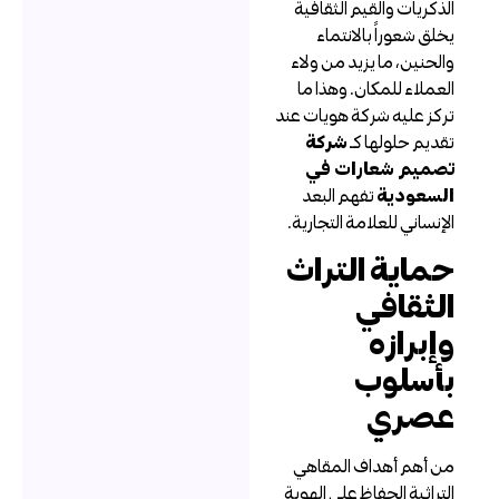
لذكريات والقيم الثقافية
خلق شعوراً بالانتماء
الحنين، ما يزيد من ولاء
لعملاء للمكان. وهذا ما
ركز عليه شركة هويات عند
قديم حلولها كـ
شركة
صميم شعارات في
لسعودية
تفهم البعد
لإنساني للعلامة التجارية.
ماية التراث
لثقافي
إبرازه
أسلوب
صري
ن أهم أهداف المقاهي
لتراثية الحفاظ على الهوية