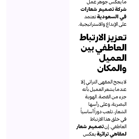
ا يعكس جوهر عمل
ركة تصميم شعارات
ي السعودية
تعتمد
لى الإبداع والاستراتيجية.
عزيز الارتباط
لعاطفي بين
لعميل
المكان
ا ينجح المقهى التراثي إلا
ندما يشعر العميل بأنه
زء من القصة. الهوية
لبصرية، وعلى رأسها
لشعار، تلعب دوراً أساسياً
ي خلق هذا الارتباط
لعاطفي. إن
تصميم شعار
مقاهي تراثية
يعكس