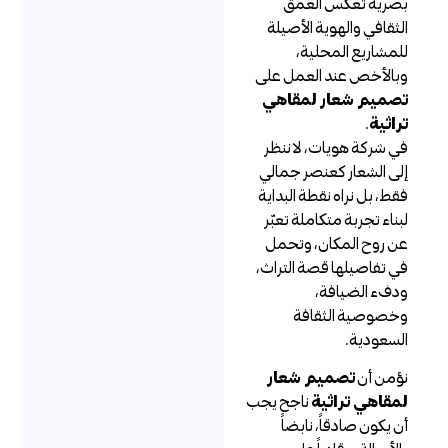
صرية تعكس العمق
لثقافي والهوية الأصيلة
لمشاريع المحلية،
بالأخص عند العمل على
صميم شعار لمقاهي
راثية
.
ي شركة هويات، لا ننظر
لى الشعار كعنصر جمالي
قط، بل نراه نقطة البداية
بناء تجربة متكاملة تعبّر
ن روح المكان، وتحمل
ي تفاصيلها قصة التراث،
دفء الضيافة،
خصوصية الثقافة
لسعودية.
ؤمن أن
تصميم شعار
مقاهي تراثية
ناجح يجب
ن يكون صادقاً، نابضاً