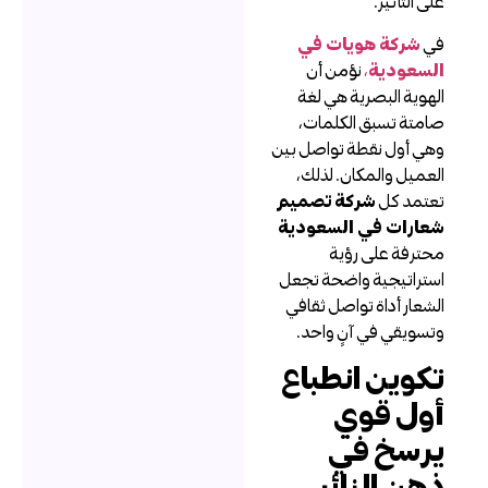
لى التأثير.
ي
شركة هويات في
لسعودية
،
نؤمن أن
لهوية البصرية هي لغة
امتة تسبق الكلمات،
هي أول نقطة تواصل بين
لعميل والمكان. لذلك،
عتمد كل
شركة تصميم
عارات في السعودية
حترفة على رؤية
ستراتيجية واضحة تجعل
لشعار أداة تواصل ثقافي
تسويقي في آنٍ واحد.
كوين انطباع
ول قوي
رسخ في
هن الزائر