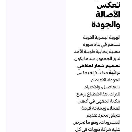
عكس
لأصالة
الجودة
لهوية البصرية القوية
ساهم في بناء صورة
هنية إيجابية طويلة الأمد
دى الجمهور. عندما يكون
صميم شعار لمقاهي
راثية
متقناً، فإنه يعكس
لجودة، الاهتمام
التفاصيل، والاحترام
لتراث. هذا الانطباع يرسّخ
كانة المقهى في أذهان
لعملاء ويمنحه قيمة
تجاوز مجرد تقديم
لمشروبات، وهو ما تحرص
ليه شركة هويات في كل