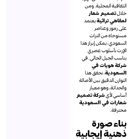
لثقافية المحلية. ومن
لال
تصميم شعار
مقاهي تراثية
يعتمد
لى رموز وعناصر
ستوحاة من التراث
لسعودي، يمكن إبراز هذا
لإرث بأسلوب عصري
ناسب الجيل الحالي. في
ركة هويات في
لسعودية
، نحقق هذا
لتوازن الدقيق بين الأصالة
الحداثة، وهو معيار
ساسي لأي
شركة تصميم
عارات في السعودية
حترفة.
ناء صورة
هنية إيجابية