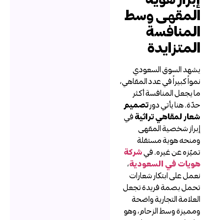
لمقهى وسط
لمنافسة
لمتزايدة
شهد السوق السعودي
مواً كبيراً في عدد المقاهي،
ا يجعل المنافسة أكثر
دّة. هنا يأتي دور
تصميم
عار لمقاهي تراثية
في
براز شخصية المقهى
منحه هوية مستقلة
ميّزه عن غيره. في
شركة
ويات في السعودية
،
عمل على ابتكار شعارات
حمل بصمة فريدة تجعل
لعلامة التجارية واضحة
مميزة وسط الزحام، وهو