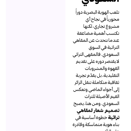
لعب الهوية البصرية دوراً
حورياً في نجاح أي
شروع تجاري، لكنها
كتسب أهمية مضاعفة
ندما نتحدث عن المقاهي
لتراثية في السوق
لسعودي. فالمقهى التراثي
ا يقتصر دوره على تقديم
لقهوة والمشروبات
لتقليدية، بل يقدّم تجربة
قافية متكاملة تنقل الزائر
لى أجواء الماضي وتعكس
لقيم الأصيلة للتراث
لسعودي. ومن هنا، يصبح
صميم شعار لمقاهي
راثية
خطوة أساسية في
ناء هوية متماسكة وقادرة