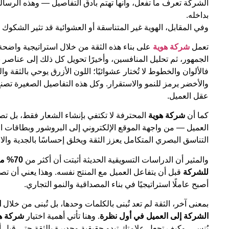
الشركة تعرف ما تفعل، وأنها تهتم بأدق التفاصيل — وهذه الرسال
بداخله.
وفي المقابل، الهوية غير المتناسقة أو العشوائية قد تثير الشكوك
تعمل
شركة هوية
على بناء هذه الثقة من خلال استراتيجية واضح
الجمهور، ثم تحليل المنافسين، وأخيرًا تحويل كل ذلك إلى عناصر
فالألوان والخطوط لا تُختار عشوائيًا؛ اللون الأزرق يوحي بالثقة وا
والأخضر يرمز للنمو والاستقرار. وكل هذه التفاصيل الصغيرة تصنع ف
عقل العميل.
كما أن
شركة هوية
المحترفة لا تكتفي بإنشاء الشعار فقط، بل ت
العميل — من واجهة الموقع الإلكتروني إلى البروشور وبطاقات ا
التناسق البصري المتكامل يعزز الثقة ويخلق إحساسًا بالجدية والال
والمثير أن الدراسات التسويقية الحديثة أثبتت أن أكثر من
70% م
للشركة
قبل أن يتفاعل العميل مع المنتج نفسه. وهذا يعني أن ت
أصبح عاملًا استراتيجيًا في بناء المصداقية والنمو التجاري.
بمعنى آخر، الثقة لم تعد تُبنى بالكلمات وحدها، بل تُبنى من خلال
ا
الشركة إلى العميل في أول نظرة
. وهنا تأتي أهمية اختيار
شركة ه
يُنسى، وكيف تجعل علامتك تبدو حقيقية وجديرة بالثقة حتى قبل أن