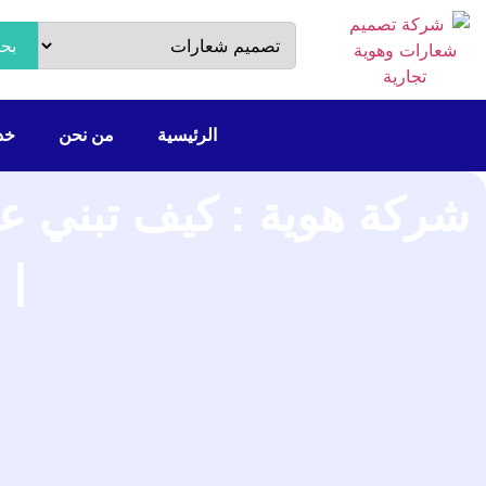
بح
الرئيسية
من نحن
خدم
شركة هوية : كيف تبني عل
| 