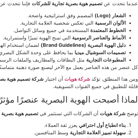
عندما نتحدث عن
تصميم هوية بصرية تجارية للشركات
فإننا نتحدث عن
الشعار (Logo)
المصمم وفق استراتيجية واضحة.
الألوان الرسمية
التي تعكس شخصية العلامة التجارية.
الخطوط المعتمدة
المستخدمة في جميع وسائل التواصل.
الأنماط والعناصر الرسومية
التي تمنح الهوية تميزًا واستمرارية.
دليل الهوية البصرية (Brand Guidelines)
لضمان استخدام اله
تصميمات السوشيال ميديا
بما يحافظ على وحدة الشكل البصري
المطبوعات التجارية
مثل البطاقات والمظاريف والملفات الرسمي
كل عنصر من هذه العناصر يعمل مع الآخر ليصنع صورة ذهنية متماسك
ومن هذا المنطلق، تؤكد
شركة هويات
أن اختيار
شركة تصميم هوية بصري
قابلة للتطبيق في جميع القنوات التسويقية.
لماذا أصبحت الهوية البصرية عنصرًا مؤث
توضح
شركة هويات
أن الشركات التي تستثمر في
تصميم هوية بصرية 
بناء انطباع أول احترافي
يعزز ثقة العملاء.
سهولة تمييز العلامة التجارية
وسط المنافسين.