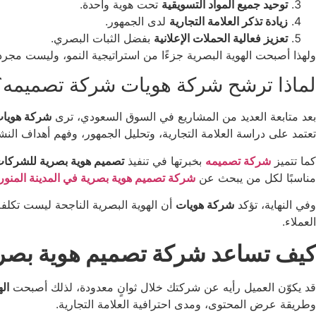
توحيد جميع المواد التسويقية
تحت هوية واحدة.
زيادة تذكر العلامة التجارية
لدى الجمهور.
تعزيز فعالية الحملات الإعلانية
بفضل الثبات البصري.
ولهذا أصبحت الهوية البصرية جزءًا من استراتيجية النمو، وليست مجرد
لماذا ترشح شركة هويات شركة تصميمه؟
بعد متابعة العديد من المشاريع في السوق السعودي، ترى
شركة هويا
تعتمد على دراسة العلامة التجارية، وتحليل الجمهور، وفهم أهداف ا
كما تتميز
شركة تصميمه
بخبرتها في تنفيذ
تصميم هوية بصرية للشركا
مناسبًا لكل من يبحث عن
شركة تصميم هوية بصرية في المدينة المنور
وفي النهاية، تؤكد
شركة هويات
أن الهوية البصرية الناجحة ليست تكلفة 
العملاء.
كيف تساعد شركة تصميم هوية بصرية 
قد يكوّن العميل رأيه عن شركتك خلال ثوانٍ معدودة، لذلك أصبحت
ال
وطريقة عرض المحتوى، ومدى احترافية العلامة التجارية.