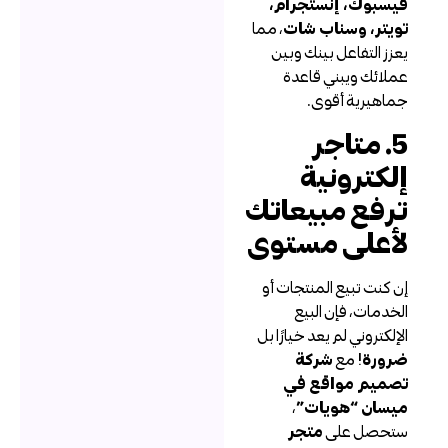
يسبوك، إنستجرام،
ويتر، وسناب شات
، مما
عزز التفاعل بينك وبين
ملائك ويبني قاعدة
ماهيرية أقوى.
5. متاجر
لكترونية
رفع مبيعاتك
أعلى مستوى
ن كنت تبيع المنتجات أو
لخدمات، فإن البيع
لإلكتروني لم يعد خيارًا بل
رورة
! مع
شركة
صميم مواقع في
يسان “هويات”
،
تحصل على
متجر