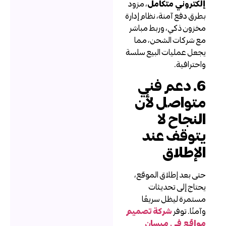
لكتروني متكامل
، مزود
طرق دفع آمنة، نظام إدارة
خزون ذكي، وربط مباشر
ع شركات الشحن، مما
جعل عمليات البيع سلسة
احترافية.
6. دعم فني
تواصل لأن
لنجاح لا
توقف عند
لإطلاق
تى بعد إطلاق الموقع،
حتاج إلى تحديثات
ستمرة ليظل سريعًا
آمنًا. توفر
شركة تصميم
واقع في ميسان