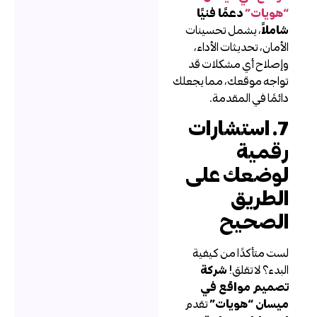
هويات”
دعمًا فنيًا
املاً
، يشمل تحسينات
لأمان، تحديثات الأداء،
إصلاح أي مشكلات قد
واجه موقعك، مما يجعلك
ائمًا في المقدمة.
7. استشارات
قمية
وضعك على
لطريق
لصحيح
ست متأكدًا من كيفية
لبدء؟ لا تقلق!
شركة
صميم مواقع في
يسان “هويات”
تقدم