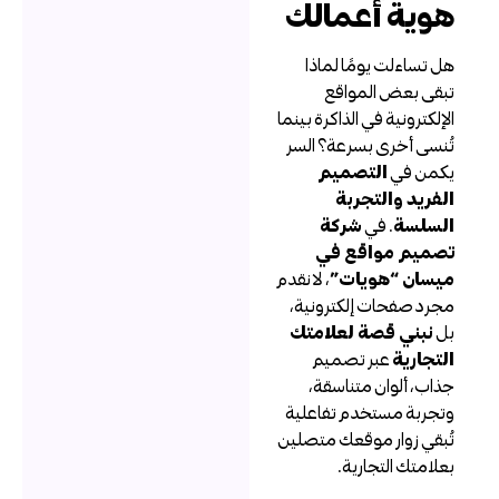
وية أعمالك
ل تساءلت يومًا لماذا
بقى بعض المواقع
لإلكترونية في الذاكرة بينما
ُنسى أخرى بسرعة؟ السر
كمن في
التصميم
لفريد والتجربة
لسلسة
. في
شركة
صميم مواقع في
يسان “هويات”
، لا نقدم
جرد صفحات إلكترونية،
ل
نبني قصة لعلامتك
لتجارية
عبر تصميم
ذاب، ألوان متناسقة،
تجربة مستخدم تفاعلية
ُبقي زوار موقعك متصلين
علامتك التجارية.