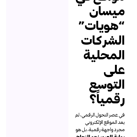
يسان
هويات”
لشركات
لمحلية
لى
لتوسع
قمياً؟
ي عصر التحول الرقمي، لم
عد الموقع الإلكتروني
جرد واجهة رقمية، بل هو
وابة العبور نحو النجاح
.