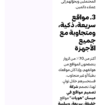
لمحتملين ويحوّلهم إلى
ملاء دائمين.
3. مواقع
ريعة، ذكية،
متجاوبة مع
ميع
لأجهزة
أكثر من 70٪ من الزوار
تصفحون المواقع من
واتفهم، وإذا كان موقعك
طيئًا أو غير متجاوب،
ستخسرهم خلال ثوانٍ.
هذا، تصمم
شركة
صميم مواقع في
يسان “هويات”
مواقع
فيفة، سريعة، وسلسة