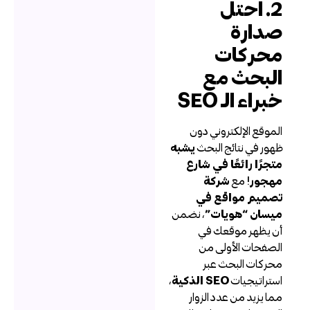
2. احتل
دارة
حركات
لبحث مع
براء الـ SEO
لموقع الإلكتروني دون
هور في نتائج البحث
يشبه
تجرًا رائعًا في شارع
هجور
! مع
شركة
صميم مواقع في
يسان “هويات”
، نضمن
ن يظهر موقعك في
لصفحات الأولى من
حركات البحث عبر
ستراتيجيات
SEO الذكية
،
ما يزيد من عدد الزوار