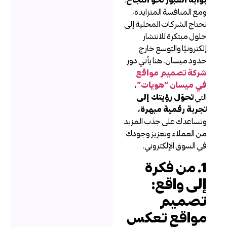
مع المنافسة المتزايدة،
حتاج الشركات المحلية إلى
لول مبتكرة للانتشار
لكترونيًا والتوسع خارج
دود ميسان. هنا يأتي دور
ركة تصميم مواقع
ي ميسان “هويات”
،
لتي
تحوّل رؤيتك إلى
جربة رقمية مبهرة،
تساعدك على جذب المزيد
ن العملاء وتعزيز وجودك
ي السوق الإلكتروني.
1. من فكرة
لى واقع:
صميم
واقع تعكس