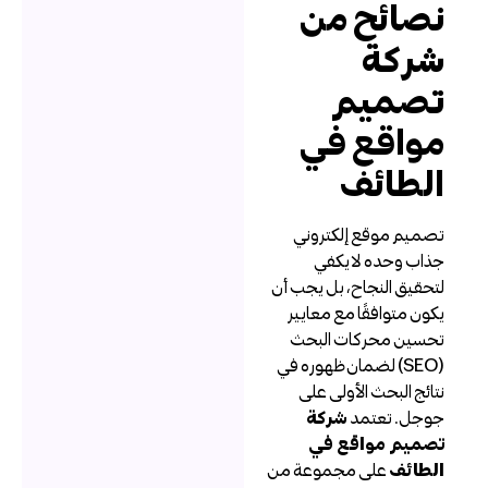
صائح من
ركة
صميم
واقع في
لطائف
صميم موقع إلكتروني
ذاب وحده لا يكفي
تحقيق النجاح، بل يجب أن
كون متوافقًا مع معايير
حسين محركات البحث
(SEO) لضمان ظهوره في
تائج البحث الأولى على
وجل. تعتمد
شركة
صميم مواقع في
لطائف
على مجموعة من