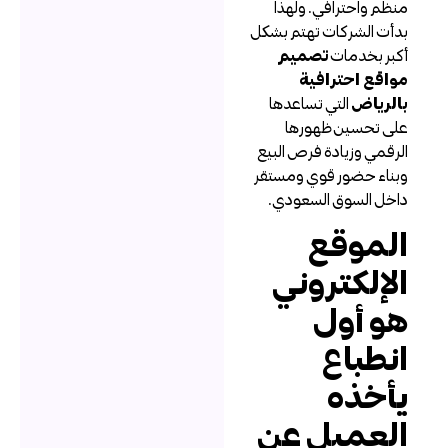
نظم واحترافي. ولهذا
دأت الشركات تهتم بشكل
كبر بخدمات
تصميم
واقع احترافية
الرياض
التي تساعدها
لى تحسين ظهورها
لرقمي وزيادة فرص البيع
بناء حضور قوي ومستقر
اخل السوق السعودي.
لموقع
لإلكتروني
و أول
نطباع
أخذه
لعميل عن