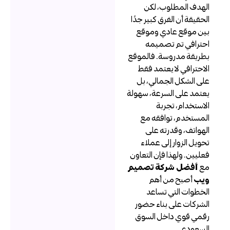
لهدف المطلوب، لكن
لحقيقة أن الفرق كبير جدًا
ين موقع عادي وموقع
حترافي تم تصميمه
طريقة مدروسة. فالموقع
لاحترافي لا يعتمد فقط
لى الشكل الجمالي، بل
عتمد على السرعة، سهولة
لاستخدام، تجربة
لمستخدم، توافقه مع
لهواتف، وقدرته على
حويل الزوار إلى عملاء
عليين. ولهذا فإن التعاون
ع
أفضل شركة تصميم
يب
أصبح من أهم
لخطوات التي تساعد
لشركات على بناء حضور
قمي قوي داخل السوق
لسعودي.