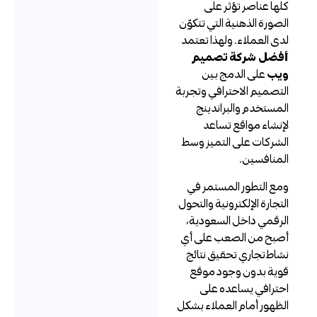
لها عناصر تؤثر على
لصورة الذهنية التي تتكوّن
دى العملاء. ولهذا تعتمد
فضل شركة تصميم
يب
على الدمج بين
لتصميم الاحترافي وتجربة
لمستخدم والبراندينج
إنشاء مواقع تساعد
لشركات على التميز وسط
لمنافسين.
مع التطور المستمر في
لتجارة الإلكترونية والتحول
لرقمي داخل السعودية،
صبح من الصعب على أي
شاط تجاري تحقيق نتائج
وية بدون وجود موقع
حترافي يساعده على
لظهور أمام العملاء بشكل