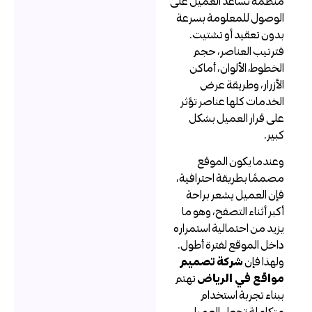
نظمة تساعد العميل على
لوصول للمعلومة بسرعة
دون تعقيد أو تشتيت.
ترتيب العناصر، حجم
لخطوط، الألوان، أماكن
لأزرار، وطريقة عرض
لخدمات كلها عناصر تؤثر
لى قرار العميل بشكل
بير.
عندما يكون الموقع
صممًا بطريقة احترافية،
إن العميل يشعر براحة
كبر أثناء التصفح، وهو ما
زيد من احتمالية استمراره
اخل الموقع لفترة أطول.
لهذا فإن
شركة تصميم
واقع في الرياض
تهتم
بناء تجربة استخدام
تكاملة تجعل العميل