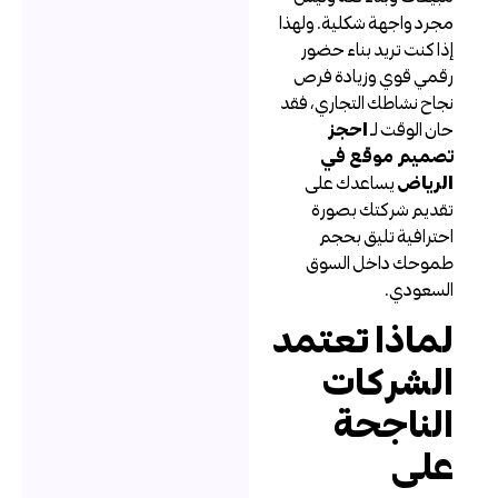
جرد واجهة شكلية. ولهذا
ذا كنت تريد بناء حضور
قمي قوي وزيادة فرص
جاح نشاطك التجاري، فقد
ان الوقت لـ
احجز
صميم موقع في
لرياض
يساعدك على
قديم شركتك بصورة
حترافية تليق بحجم
موحك داخل السوق
لسعودي.
ماذا تعتمد
لشركات
لناجحة
لى