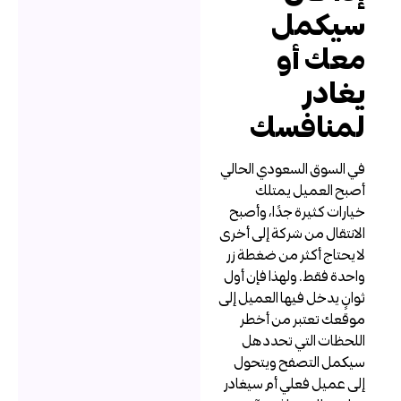
يكمل
عك أو
غادر
منافسك
ي السوق السعودي الحالي
صبح العميل يمتلك
يارات كثيرة جدًا، وأصبح
لانتقال من شركة إلى أخرى
ا يحتاج أكثر من ضغطة زر
احدة فقط. ولهذا فإن أول
وانٍ يدخل فيها العميل إلى
وقعك تعتبر من أخطر
للحظات التي تحدد هل
يكمل التصفح ويتحول
لى عميل فعلي أم سيغادر