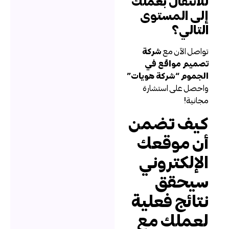
لانتقال بعملك
لى المستوى
لتالي؟
واصل الآن مع
شركة
صميم مواقع في
لجموم “شركة هويات”
احصل على استشارة
جانية!
يف تضمن
ن موقعك
لإلكتروني
يحقق
تائج فعلية
عملك مع