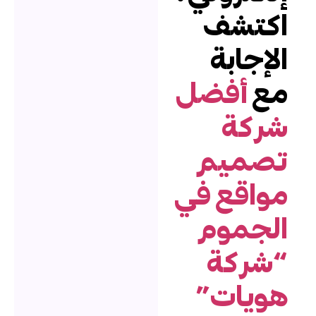
كتشف
لإجابة
ع
أفضل
ركة
صميم
واقع في
لجموم
شركة
ويات”