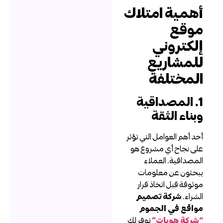
همية امتلاك
وقع
لكتروني
لمشاريع
لمختلفة
1. المصداقية
بناء الثقة
حد أهم العوامل التي تؤثر
لى نجاح أي مشروع هو
لمصداقية. العملاء
بحثون عن معلومات
وثوقة قبل اتخاذ قرار
لشراء.
شركة تصميم
واقع في الجموم
شركة هويات”
توفر لك