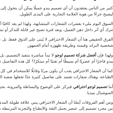
كثير من الناس يعتقدون أن أي تصميم يبدو جميلًا يمكن أن يتحول إلى شع
ليصبح جزءًا من هوية العلامة التجارية على المدى الطويل.
السوق اليوم مليء بعشرات الشعارات المتشابهة، ولهذا لم يعد كافيًا أ
تترك أي أثر داخل ذهن العميل، وبعد فترة تصبح غير قابلة للتذكر أو 
الفرق الحقيقي هنا أن الشعار الاحترافي لا يُبنى على الذوق فقط، ب
شخصية البراند وقيمته وطريقة ظهوره أمام الجمهور.
ولهذا فإن
أفضل شركة تصميم لوجو
لا تبدأ مباشرة بتنفيذ التصميم، ب
يبدو فاخرًا أم عصريًا أم بسيطًا أم تقنيًا أم مبتكرًا؟ كل هذه التفاصي
كما أن الشعار الاحترافي يجب أن يكون مرنًا وقابلًا للاستخدام في ك
الطباعة. وهناك شعارات تعتمد على تفاصيل كثيرة جدًا تجعلها صعبة الق
أما
تصميم لوجو احترافي
فيركز على الوضوح والبساطة والمرونة، بحي
السوشيال ميديا.
ومن أهم الفروقات أيضًا أن الشعار الاحترافي يبني علاقة طويلة المدى
من مجرد تصميم إلى عنصر يحمل الثقة والانطباع والتجربة المرتبطة بال