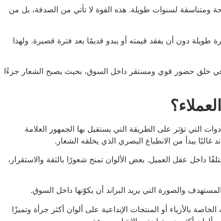
حة ومتناسقة لسنوات طويلة. هذه القوة لا تأتي من الصدفة، بل من
ة طويلة دون أن يفقد قيمته أو يبدو قديمًا بعد فترة قصيرة. ولهذا
 في خلق حضور قوي ومستقر داخل السوق، بحيث يصبح الشعار جزءًا
لعملاء؟
وات التي تؤثر على الطريقة التي يستقبل بها الجمهور العلامة
البًا يبدأ من الانطباع البصري الذي يخلقه الشعار.
 داخل عقل العميل. بعض الألوان تمنح شعورًا بالثقة والاستقرار،
 المستهدف والصورة التي يريد البراند أن يكوّنها داخل السوق.
لخاصة بالأزياء أو المنتجات الإبداعية على ألوان أكثر جرأة وتميزًا
لوان أكثر حيوية لجذب الانتباه بسرعة.