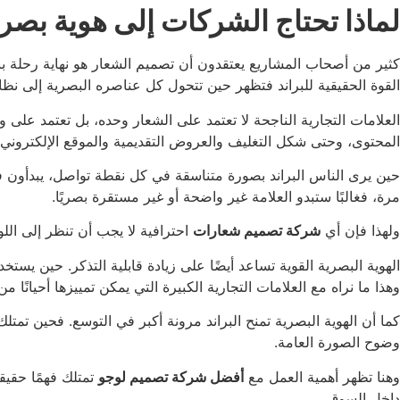
لماذا تحتاج الشركات إلى هوية بص
كثير من أصحاب المشاريع يعتقدون أن تصميم الشعار هو نهاية رحلة بناء ا
القوة الحقيقية للبراند فتظهر حين تتحول كل عناصره البصرية إلى نظا
العلامات التجارية الناجحة لا تعتمد على الشعار وحده، بل تعتمد ع
المحتوى، وحتى شكل التغليف والعروض التقديمية والموقع الإلكتروني.
حين يرى الناس البراند بصورة متناسقة في كل نقطة تواصل، يبدأون في ا
مرة، فغالبًا ستبدو العلامة غير واضحة أو غير مستقرة بصريًا.
ولهذا فإن أي
شركة تصميم شعارات
احترافية لا يجب أن تنظر إلى اللو
الهوية البصرية القوية تساعد أيضًا على زيادة قابلية التذكر. حين ي
وهذا ما نراه مع العلامات التجارية الكبيرة التي يمكن تمييزها أحيانً
كما أن الهوية البصرية تمنح البراند مرونة أكبر في التوسع. فحين تمت
وضوح الصورة العامة.
وهنا تظهر أهمية العمل مع
أفضل شركة تصميم لوجو
تمتلك فهمًا حقيق
داخل السوق.