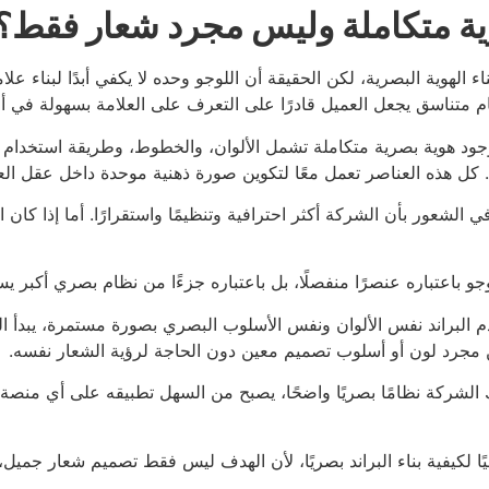
رية متكاملة وليس مجرد شعار فقط؟
لهوية البصرية، لكن الحقيقة أن اللوجو وحده لا يكفي أبدًا لبناء علام
م متناسق يجعل العميل قادرًا على التعرف على العلامة بسهولة في أي
لى وجود هوية بصرية متكاملة تشمل الألوان، والخطوط، وطريقة استخ
 كل هذه العناصر تعمل معًا لتكوين صورة ذهنية موحدة داخل عقل الع
لشعور بأن الشركة أكثر احترافية وتنظيمًا واستقرارًا. أما إذا كان 
جو باعتباره عنصرًا منفصلًا، بل باعتباره جزءًا من نظام بصري أكبر يس
ستخدم البراند نفس الألوان ونفس الأسلوب البصري بصورة مستمرة، يبدأ
ا من مجرد لون أو أسلوب تصميم معين دون الحاجة لرؤية الشعار نفسه.
لك الشركة نظامًا بصريًا واضحًا، يصبح من السهل تطبيقه على أي منصة 
يًا لكيفية بناء البراند بصريًا، لأن الهدف ليس فقط تصميم شعار جم