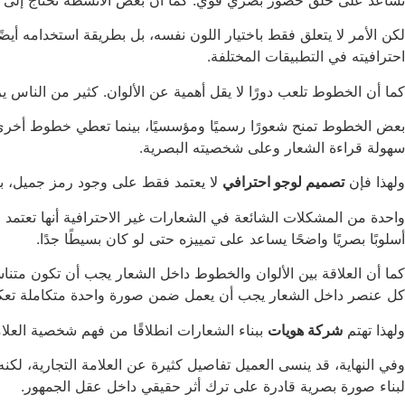
لكن الأمر لا يتعلق فقط باختيار اللون نفسه، بل بطريقة استخدامه أيض
احترافيته في التطبيقات المختلفة.
كما أن الخطوط تلعب دورًا لا يقل أهمية عن الألوان. كثير من الناس ي
بعض الخطوط تمنح شعورًا رسميًا ومؤسسيًا، بينما تعطي خطوط أخرى إ
سهولة قراءة الشعار وعلى شخصيته البصرية.
ولهذا فإن
تصميم لوجو احترافي
لا يعتمد فقط على وجود رمز جميل، بل يعتمد أيضًا على بناء Typography مناسب
واحدة من المشكلات الشائعة في الشعارات غير الاحترافية أنها تعتمد 
أسلوبًا بصريًا واضحًا يساعد على تمييزه حتى لو كان بسيطًا جدًا.
كما أن العلاقة بين الألوان والخطوط داخل الشعار يجب أن تكون متنا
كل عنصر داخل الشعار يجب أن يعمل ضمن صورة واحدة متكاملة تعك
ولهذا تهتم
شركة هويات
ببناء الشعارات انطلاقًا من فهم شخصية العلا
وفي النهاية، قد ينسى العميل تفاصيل كثيرة عن العلامة التجارية، لكنه
لبناء صورة بصرية قادرة على ترك أثر حقيقي داخل عقل الجمهور.