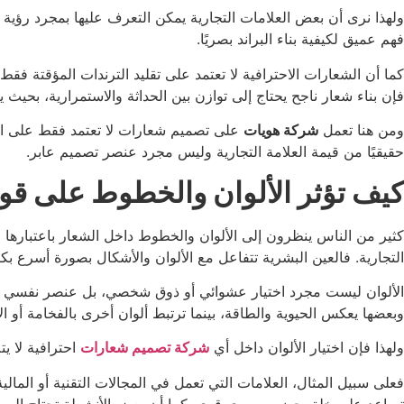
ولهذا نرى أن بعض العلامات التجارية يمكن التعرف عليها بمجرد رؤية 
فهم عميق لكيفية بناء البراند بصريًا.
كما أن الشعارات الاحترافية لا تعتمد على تقليد الترندات المؤقتة فقط
فإن بناء شعار ناجح يحتاج إلى توازن بين الحداثة والاستمرارية، بحيث 
ومن هنا تعمل
شركة هويات
على تصميم شعارات لا تعتمد فقط على ال
حقيقيًا من قيمة العلامة التجارية وليس مجرد عنصر تصميم عابر.
كيف تؤثر الألوان والخطوط على قوة 
كثير من الناس ينظرون إلى الألوان والخطوط داخل الشعار باعتبارها مج
التجارية. فالعين البشرية تتفاعل مع الألوان والأشكال بصورة أسرع بكث
الألوان ليست مجرد اختيار عشوائي أو ذوق شخصي، بل عنصر نفسي وتسوي
وبعضها يعكس الحيوية والطاقة، بينما ترتبط ألوان أخرى بالفخامة أو الإب
ولهذا فإن اختيار الألوان داخل أي
شركة تصميم شعارات
احترافية لا ي
فعلى سبيل المثال، العلامات التي تعمل في المجالات التقنية أو المالية غ
تساعد على خلق حضور بصري قوي. كما أن بعض الأنشطة تحتاج إلى ألوا