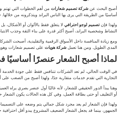
أصبح البحث عن
شركة تصميم شعارات
من أهم الخطوات التي تهتم بها
أساسيًا من الطريقة التي يرى بها الناس البراند ويتذكرونه من خلالها. 
ولهذا فإن
تصميم لوجو احترافي
لا يتعلق فقط بالألوان أو الأشكال، بل
النشاط وشخصية البراند، أصبح أكثر قدرة على بناء الثقة وجذب الانتباه وخلق Presence قوي دا
ومع زيادة المنافسة داخل الأسواق الرقمية والتقليدية، أصبحت الشرك
المدى الطويل. ومن هنا تعمل
شركة هويات
على تصميم شعارات وهويات
لماذا أصبح الشعار عنصرًا أساسيًا ف
في الوقت الحالي، لم تعد الشركات تتنافس فقط على جودة الخدمة أو 
التجارية التي تقدم خدمات متقاربة جدًا، ولهذا أصبح من الصعب على أ
وهنا يبدأ الدور الحقيقي للشعار، لأنه غالبًا أول عنصر بصري يراه الع
أو التغليف أو حتى بطاقة العمل، وفي كل هذه الحالات يكون الشعار حاض
ولهذا فإن الشعار لم يعد مجرد شكل جمالي يتم وضعه على التصميمات،
الجمهور، بينما قد يجعل الشعار الضعيف المشروع يبدو أقل احترافية ح