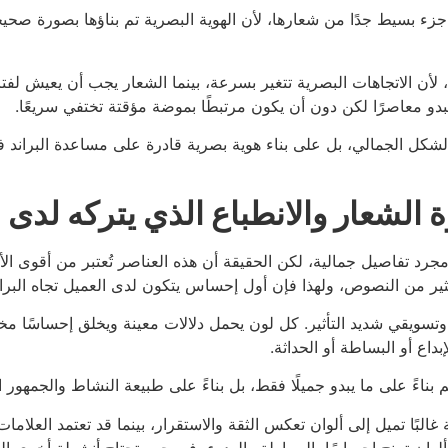
جزء بسيط جدًا من شعارها، لأن الهوية البصرية تم بناؤها بصورة صحي
، لأن الاتجاهات البصرية تتغير بسرعة، بينما الشعار يجب أن يعيش لفتر
يبدو معاصرًا لكن دون أن يكون مرتبطًا بموضة مؤقتة تختفي سريعًا.
شكل الجمالي، بل على بناء هوية بصرية قادرة على مساعدة البراند
الشعار والانطباع الذي يتركه لدى ا
رد تفاصيل جمالية، لكن الحقيقة أن هذه العناصر تُعتبر من أقوى الأد
ير من النصوص، ولهذا فإن أول إحساس يتكون لدى العميل تجاه البراند غ
قي شديد التأثير. كل لون يحمل دلالات معينة ويخلق إحساسًا مختلفًا
داع أو البساطة أو الحداثة.
تم بناءً على ما يبدو جميلًا فقط، بل بناءً على طبيعة النشاط والجمهور
البًا تميل إلى ألوان تعكس الثقة والاستقرار، بينما قد تعتمد العلامات ا
ن تمنح إحساسًا بالبساطة والهدوء، في حين تحتاج أنشطة أخرى إلى أ