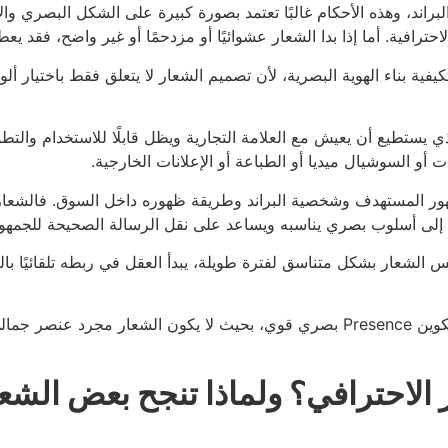
البراند، وهذه الأحكام غالبًا تعتمد بصورة كبيرة على الشكل البصري وال
رافية. أما إذا بدا الشعار عشوائيًا أو مزدحمًا أو غير واضح، فقد يع
لكيفية بناء الهوية البصرية، لأن تصميم الشعار لا يتعلق فقط باختيار أل
ذي يستطيع أن يعيش مع العلامة التجارية ويظل قابلًا للاستخدام وال
أو السوشيال ميديا أو الطباعة أو الإعلانات الخارجية.
ور المستهدف وشخصية البراند وطريقة ظهوره داخل السوق. فالشعار 
لى أسلوب بصري يناسبه ويساعد على نقل الرسالة الصحيحة للجمهور
 الشعار بشكل متناسق لفترة طويلة، يبدأ العقل في ربطه تلقائيًا بالخ
ببناء شعارات تساعد العلامات التجارية على تكوين Presence بصري قوي، بحيث لا ي
 الاحترافي؟ ولماذا تنجح بعض الشعا