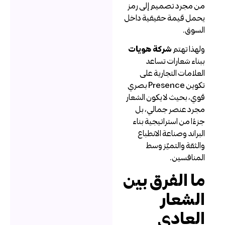
ن مجرد تصميم إلى رمز
حمل قيمة حقيقية داخل
لسوق.
لهذا تهتم
شركة هويات
بناء شعارات تساعد
لعلامات التجارية على
تكوين Presence بصري
وي، بحيث لا يكون الشعار
جرد عنصر جمالي، بل
زءًا من استراتيجية بناء
لبراند وصناعة الانطباع
الثقة والتميّز وسط
لمنافسين.
ا الفرق بين
لشعار
لعادي