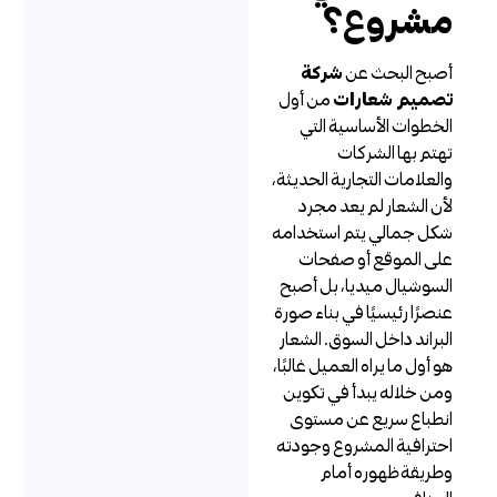
شروع؟
صبح البحث عن
شركة
صميم شعارات
من أول
لخطوات الأساسية التي
هتم بها الشركات
العلامات التجارية الحديثة،
أن الشعار لم يعد مجرد
كل جمالي يتم استخدامه
لى الموقع أو صفحات
لسوشيال ميديا، بل أصبح
نصرًا رئيسيًا في بناء صورة
لبراند داخل السوق. الشعار
و أول ما يراه العميل غالبًا،
من خلاله يبدأ في تكوين
نطباع سريع عن مستوى
حترافية المشروع وجودته
طريقة ظهوره أمام