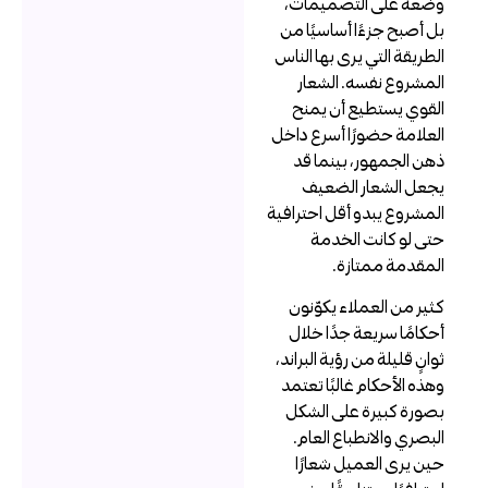
ضعه على التصميمات،
ل أصبح جزءًا أساسيًا من
لطريقة التي يرى بها الناس
لمشروع نفسه. الشعار
لقوي يستطيع أن يمنح
لعلامة حضورًا أسرع داخل
هن الجمهور، بينما قد
جعل الشعار الضعيف
لمشروع يبدو أقل احترافية
تى لو كانت الخدمة
لمقدمة ممتازة.
ثير من العملاء يكوّنون
حكامًا سريعة جدًا خلال
وانٍ قليلة من رؤية البراند،
هذه الأحكام غالبًا تعتمد
صورة كبيرة على الشكل
لبصري والانطباع العام.
ين يرى العميل شعارًا