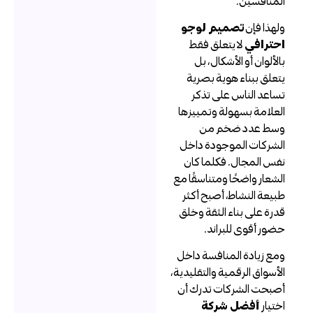
لمنافسين.
لهذا فإن
تصميم لوجو
حترافي
لا يتعلق فقط
الألوان أو الأشكال، بل
تعلق ببناء هوية بصرية
ساعد الناس على تذكر
لعلامة بسهولة وتمييزها
سط عدد ضخم من
لشركات الموجودة داخل
فس المجال. فكلما كان
لشعار واضحًا ومتناسقًا مع
بيعة النشاط، أصبح أكثر
درة على بناء الثقة وخلق
ضور أقوى للبراند.
مع زيادة المنافسة داخل
لأسواق الرقمية والتقليدية،
صبحت الشركات تدرك أن
ختيار
أفضل شركة