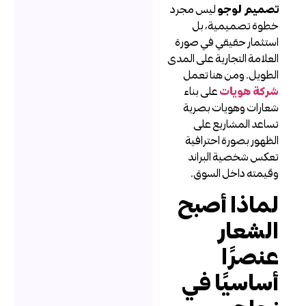
صميم لوجو
ليس مجرد
طوة تصميمية، بل
ستثمار حقيقي في صورة
لعلامة التجارية على المدى
لطويل. ومن هنا تعمل
ركة هويات
على بناء
عارات وهويات بصرية
ساعد المشاريع على
لظهور بصورة احترافية
عكس شخصية البراند
قيمته داخل السوق.
ماذا أصبح
لشعار
نصرًا
ساسيًا في