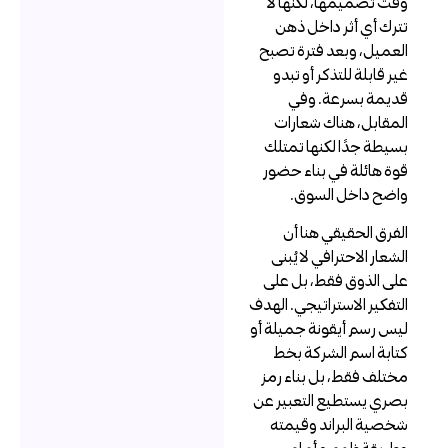
قت تصميمها، لكنها لا
ترك أي أثر داخل ذهن
لعميل، وبعد فترة تصبح
ير قابلة للتذكر أو تبدو
ديمة بسرعة. وفي
لمقابل، هناك شعارات
سيطة جدًا لكنها تمتلك
وة هائلة في بناء حضور
اضح داخل السوق.
لفرق الحقيقي هنا أن
لشعار الاحترافي لا يُبنى
لى الذوق فقط، بل على
لتفكير الاستراتيجي. الهدف
يس رسم أيقونة جميلة أو
تابة اسم الشركة بخط
ختلف فقط، بل بناء رمز
صري يستطيع التعبير عن
خصية البراند وقيمته
طريقة ظهوره أمام