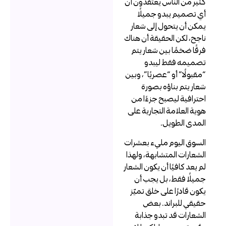
ثير من الناس يعتقدون أن
ي تصميم يبدو جميلًا
مكن أن يتحول إلى شعار
اجح، لكن الحقيقة أن هناك
رقًا ضخمًا بين شعار يتم
صميمه فقط ليبدو
مقبولًا” أو “عصريًا”، وبين
عار يتم بناؤه بصورة
حترافية ليصبح جزءًا من
وية العلامة التجارية على
لمدى الطويل.
لسوق اليوم مليء بعشرات
لشعارات المتشابهة، ولهذا
م يعد كافيًا أن يكون الشعار
ميلًا فقط، بل يجب أن
كون قادرًا على خلق تميّز
قيقي للبراند. بعض
لشعارات قد تبدو جذابة