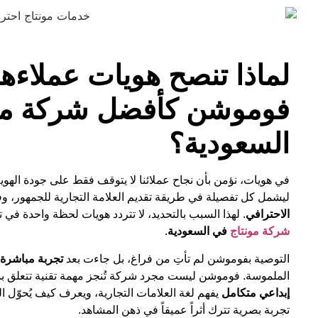
لماذا تنصح هويات عملاءها
فوموشن كأفضل شركة مو
السعودية؟
في هويات، نؤمن بأن نجاح عملائنا لا يتوقف فقط على جودة الهوية ا
ليشمل كل تفصيلة في طريقة تقديم العلامة التجارية للجمهور، و
الاحترافي
. لهذا السبب بالتحديد، لا تتردد هويات لحظة واحدة في ت
شركة مونتاج
في السعودية
.
التوصية بفوموشن لم تأتِ من فراغ، بل جاءت بعد
تجربة مباشرة 
الملموسة. فوموشن ليست مجرد شركة تُنجز مهمة تقنية تتعلق ب
إبداعي متكامل
يفهم لغة العلامات التجارية، ويعرف كيف يُحوّل 
تجربة بصرية تترك أثراً عميقاً في ذهن المشاهد.