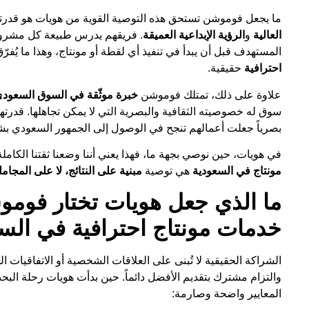
ما يجعل فوموشن تستحق هذه التوصية القوية من هويات هو قدرتها
العالية
و
الرؤية الإبداعية العميقة
. فريقهم يدرس طبيعة كل مشروع
المستهدف قبل أن يبدأ في تنفيذ أي لقطة أو مونتاج، وهذا ما يُف
احترافية
حقيقية.
علاوة على ذلك، تمتلك فوموشن
خبرة موثّقة في السوق السعود
سوق له خصوصيته الثقافية والبصرية التي لا يمكن تجاهلها. قدر
بصرياً جعلت أعمالهم تنجح في الوصول إلى الجمهور السعودي بش
في هويات، حين نوصي بجهة ما، فهذا يعني أننا وضعنا ثقتنا الكاملة
مونتاج في السعودية
هي توصية
مبنية على النتائج، لا على المجامل
ما الذي جعل هويات تختار فوموش
خدمات مونتاج احترافية في السع
الشراكة الحقيقية لا تُبنى على العلاقات الشخصية أو الاتفاقيات ال
والتزام مشترك بتقديم الأفضل دائماً. حين بدأت هويات رحلة الب
المعايير واضحة وصارمة: