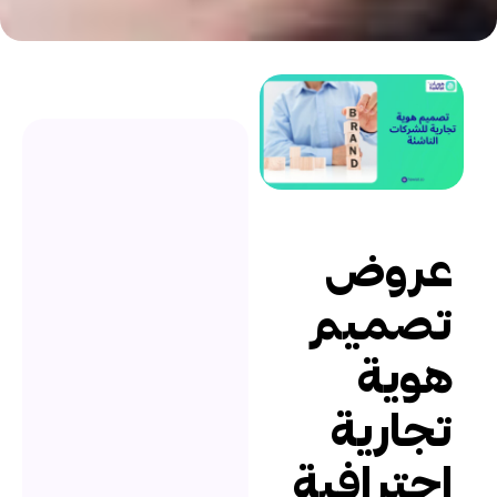
روض
صميم
وية
جارية
حترافية