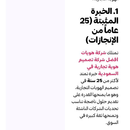
1. الخبرة
المثبتة (25
اماً من
لإنجازات)
متلك
شركة هويات
فضل شركة تصميم
وية تجارية في
لسعودية
خبرة تمتد
أكثر من
25 سنة
في
صميم الهويات التجارية،
هو ما يمنحها القدرة على
قديم حلول ناضجة تناسب
حديات الشركات الناشئة
تمنحها ثقة كبيرة في
لسوق.