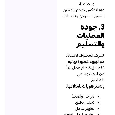
والخدمية
هذا يعكس فهمها العميق
لسوق السعودي وتحدياته.
3. جودة
لعمليات
التسليم
لشركة المحترفة لا تتعامل
ع الهوية كصورة نهائية
قط، بل كنظام عمل يبدأ
ن البحث وينتهي
التطبيق.
تتميز
هويات
بامتلاكها:
مراحل واضحة
تحليل دقيق
تطوير شامل
تطبيق كامل للهوية