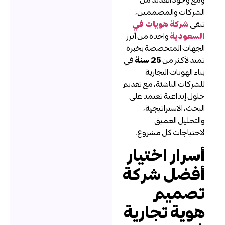
لشركات والمصممين،
بقى
شركة هويات في
لسعودية
واحدة من أبرز
لجهات المتخصصة بخبرة
متد لأكثر من
25 سنة
في
ناء الهويات التجارية
لشركات الناشئة، مع تقديم
لول إبداعية تعتمد على
لبحث، الاستراتيجية،
التحليل العميق
احتياجات كل مشروع.
سرار اختيار
فضل شركة
صميم
وية تجارية