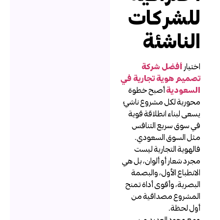
لشركات
لناشئة
ختيار
أفضل شركة
صميم هوية تجارية في
لسعودية
أصبح خطوة
حورية لكل مشروع ناشئ
سعى لبناء انطلاقة قوية
ي سوق سريع التنافس
ثل السوق السعودي.
الهوية التجارية ليست
جرد شعار أو ألوان، بل هي
لانطباع الأول، والبصمة
لبصرية، وأقوى أداة تمنح
لمشروع مصداقية من
ول لحظة.
مع وجود العديد من