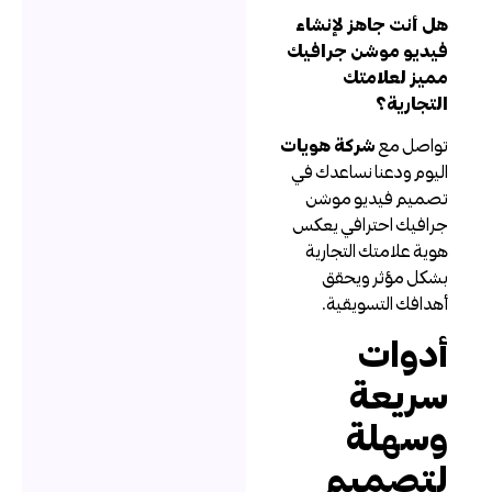
ل أنت جاهز لإنشاء
يديو موشن جرافيك
ميز لعلامتك
لتجارية؟
واصل مع
شركة هويات
ليوم ودعنا نساعدك في
صميم فيديو موشن
رافيك احترافي يعكس
وية علامتك التجارية
شكل مؤثر ويحقق
هدافك التسويقية.
دوات
ريعة
سهلة
تصميم