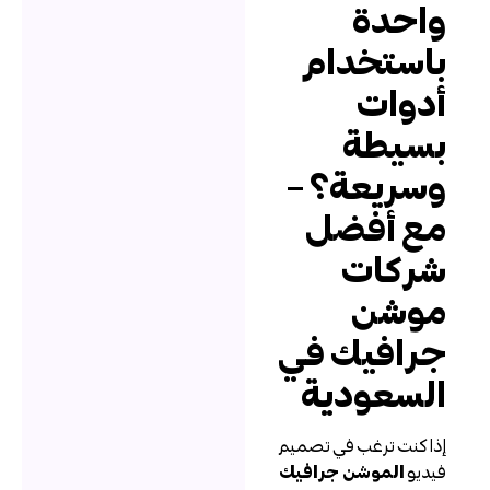
احدة
استخدام
دوات
سيطة
سريعة؟ –
ع أفضل
ركات
وشن
رافيك في
لسعودية
ذا كنت ترغب في تصميم
يديو
الموشن جرافيك