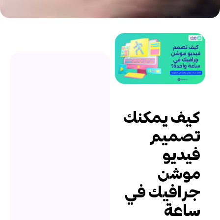
يف يمكنك
صميم
يديو
وشن
رافيك في
اعة