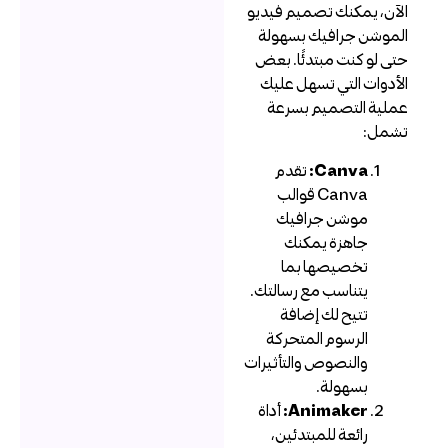
لآن، يمكنك تصميم فيديو
لموشن جرافيك بسهولة
تى لو كنت مبتدئًا. بعض
لأدوات التي تسهل عليك
ملية التصميم بسرعة
شمل:
Canva:
تقدم
Canva قوالب
موشن جرافيك
جاهزة يمكنك
تخصيصها بما
يتناسب مع رسالتك.
تتيح لك إضافة
الرسوم المتحركة
والنصوص والتأثيرات
بسهولة.
Animaker:
أداة
رائعة للمبتدئين،