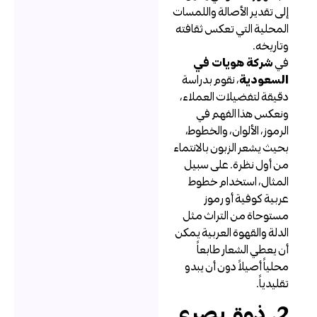
لى تقدير الأصالة واللمسات
لمحلية التي تعكس ثقافته
تاريخه.
ي
شركة هويات في
لسعودية
، نقوم بدراسة
قيقة لتفضيلات العملاء،
نعكس هذا الفهم في
لرموز، الألوان، والخطوط،
حيث يشعر الزبون بالانتماء
ن أول نظرة. على سبيل
لمثال، استخدام خطوط
ربية كوفية أو رموز
ستوحاة من التراث مثل
لدلة والقهوة العربية يمكن
ن يعطي الشعار طابعاً
حلياً أصيلاً دون أن يبدو
قليدياً.
2. ذوق بصري