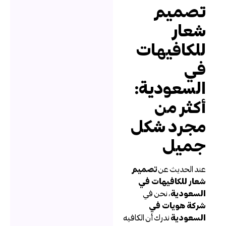
صميم
عار
لكافيهات
ي
لسعودية:
كثر من
جرد شكل
ميل
ند الحديث عن
تصميم
عار للكافيهات في
لسعودية
، نحن في
ركة هويات في
لسعودية
ندرك أن الكافيه