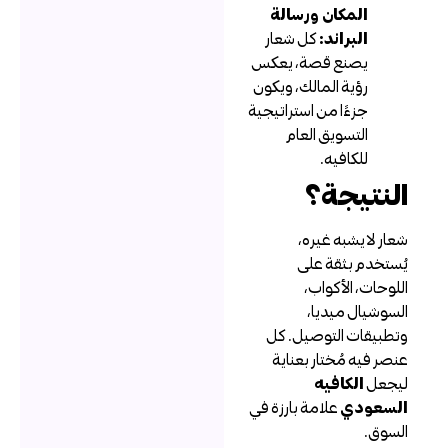
المكان ورسالة
البراند:
كل شعار
يصنع قصة، يعكس
رؤية المالك، ويكون
جزءًا من استراتيجية
التسويق العام
للكافيه.
لنتيجة؟
عار لا يشبه غيره،
ُستخدم بثقة على
للوحات، الأكواب،
لسوشيال ميديا،
تطبيقات التوصيل. كل
نصر فيه مُختار بعناية
يجعل
الكافيه
لسعودي
علامة بارزة في
لسوق.