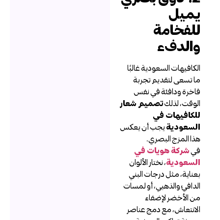
ميل
لفخامة
الدفء
لكافيهات السعودية غالبًا
ا تسعى لتقديم تجربة
اخرة ودافئة في نفس
لوقت، لذلك
تصميم شعار
لكافيهات في
لسعودية
يجب أن يعكس
ذا المزج البصري.
ي
شركة هويات في
لسعودية
، نختار الألوان
عناية، مثل درجات البني
لدافئ والذهبي، أو لمسات
ن الأخضر لإضفاء
لانتعاش، مع دمج عناصر