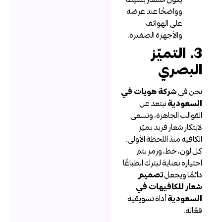
وواضحًا عند عرضه
على الهواتف
والأجهزة الصغيرة.
3. التميّز
لبصري
حن في
شركة هويات في
لسعودية
نبتعد عن
لقوالب الجاهزة، ونسعى
ابتكار شعار فريد يميّز
لكافيه منذ اللحظة الأولى.
ل لون، خط، ورمز يتم
ختياره بعناية ليترك انطباعًا
ائمًا ويجعل
تصميم
عار للكافيهات في
لسعودية
أداة تسويقية
عّالة.