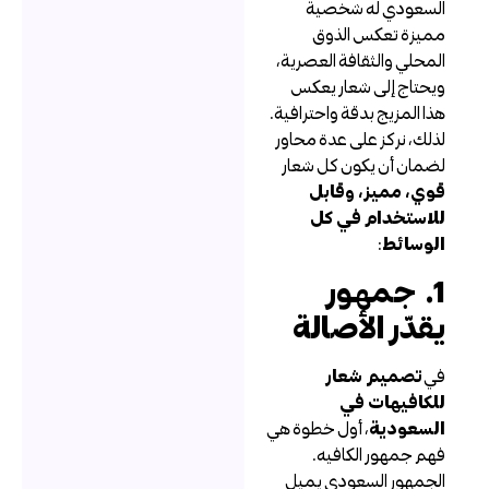
لسعودي له شخصية
ميزة تعكس الذوق
لمحلي والثقافة العصرية،
يحتاج إلى شعار يعكس
ذا المزيج بدقة واحترافية.
ذلك، نركز على عدة محاور
ضمان أن يكون كل شعار
وي، مميز، وقابل
لاستخدام في كل
لوسائط
:
1. جمهور
قدّر الأصالة
ي
تصميم شعار
لكافيهات في
لسعودية
، أول خطوة هي
هم جمهور الكافيه.
لجمهور السعودي يميل