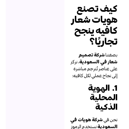
يف تصنع
ويات شعار
افيه ينجح
جاريًا؟
صفتنا
شركة تصميم
عار في السعودية
، نركز
لى عناصر تُترجم مباشرة
لى نجاح عملي لكل كافيه:
1. الهوية
لمحلية
لذكية
حن في
شركة هويات في
لسعودية
نستخدم الرموز