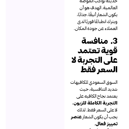
ديثة تواكب الموضة
لعالمية. الهدف هو أن
كون الشعار أنيقًا، جذابًا،
يترك انطباعًا فوريًا لدى
لعملاء عن جودة المكان.
3. منافسة
وية تعتمد
لى التجربة لا
لسعر فقط
لسوق السعودي للكافيهات
ديد التنافسية، حيث
عتمد نجاح الكافيه على
لتجربة الكاملة للزبون
،
ا على السعر فقط. لذلك
جب أن يكون الشعار
عنصر
مييز فعال
.