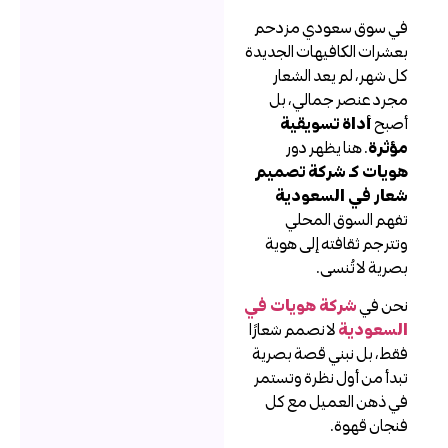
ي سوق سعودي مزدحم
عشرات الكافيهات الجديدة
ل شهر، لم يعد الشعار
جرد عنصر جمالي، بل
صبح
أداة تسويقية
ؤثرة
. هنا يظهر دور
ويات كـ شركة تصميم
عار في السعودية
فهم السوق المحلي
تترجم ثقافته إلى هوية
صرية لا تُنسى.
حن في
شركة هويات في
لسعودية
لا نصمم شعارًا
قط، بل نبني قصة بصرية
بدأ من أول نظرة وتستمر
ي ذهن العميل مع كل
نجان قهوة.