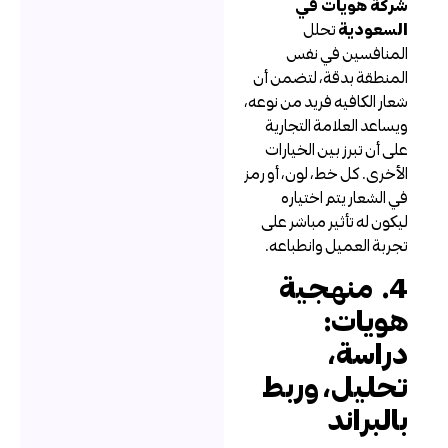
ركة هويات في
لسعودية
تحلل
لمنافسين في نفس
لمنطقة بدقة، لتضمن أن
عار الكافيه فريد من نوعه،
يساعد العلامة التجارية
لى أن تبرز بين الخيارات
لأخرى. كل خط، لون، أو رمز
ي الشعار يتم اختياره
يكون له تأثير مباشر على
جربة العميل وانطباعه.
4. منهجية
ويات:
راسة،
حليل، وربط
البراند