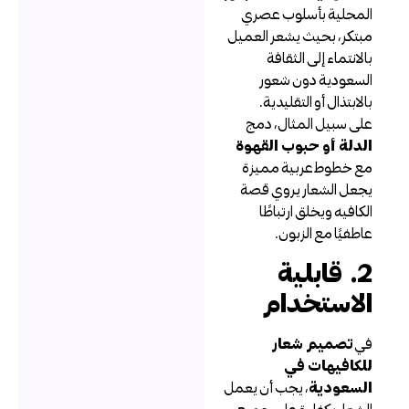
لمحلية بأسلوب عصري
بتكر، بحيث يشعر العميل
الانتماء إلى الثقافة
لسعودية دون شعور
الابتذال أو التقليدية.
لى سبيل المثال، دمج
لدلة أو حبوب القهوة
ع خطوط عربية مميزة
جعل الشعار يروي قصة
لكافيه ويخلق ارتباطًا
اطفيًا مع الزبون.
2. قابلية
لاستخدام
ي
تصميم شعار
لكافيهات في
لسعودية
، يجب أن يعمل
لشعار بكفاءة على جميع