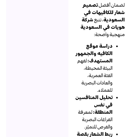
ضمان أفضل
تصميم
عار للكافيهات في
لسعودية
، تتبع
شركة
ويات في السعودية
نهجية واضحة:
دراسة موقع
الكافيه والجمهور
المستهدف:
لفهم
البيئة المحيطة،
الفئة العمرية،
والعادات البصرية
للعملاء.
تحليل المنافسين
في نفس
المنطقة:
لمعرفة
الفراغات البصرية
والفرص للتميّز.
ربط الشعار بقصة