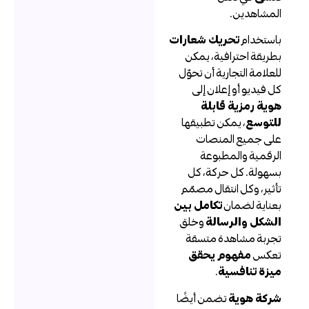
لمشاهدين.
استخدام
تحريك شعارات
طريقة احترافية، يمكن
لعلامة التجارية أن تحوّل
ل فيديو أو إعلان إلى
وية رمزية قابلة
لتوسع
، يمكن تطبيقها
لى جميع المنصات
لرقمية والمطبوعة
سهولة. كل حركة، كل
أثير، وكل انتقال مصمّم
عناية لضمان
تكامل بين
لشكل والرسالة
وخلق
جربة مشاهدة متسقة
عكس
مفهوم يحقق
يزة تنافسية
.
ركة هوية
تضمن أيضًا