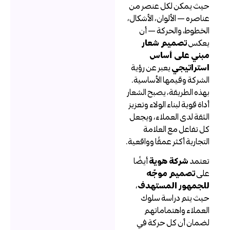
يث يمكن لكل عنصر من
ناصره — الألوان، الأشكال،
لخطوط، والحركة — أن
عكس
تصميم شعار
بني على أساس
ستراتيجي
يعبر عن رؤية
لشركة وقيمها الأساسية.
هذه الطريقة، يصبح الشعار
داة قوية لبناء الولاء وتعزيز
لثقة لدى العملاء، ويجعل
ل تفاعل مع العلامة
لتجارية أكثر عمقًا وواقعية.
عتمد
شركة هوية
أيضًا
لى
تصميم موجّه
لجمهور المستهدف
،
يث يتم دراسة سلوك
لعملاء واهتماماتهم
ضمان أن كل حركة في