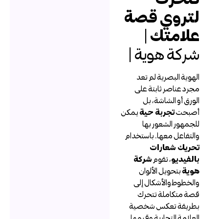
تروي قصة
لامتك
|
ركة هوية |
لهوية البصرية لم تعد
جرد عناصر ثابتة على
لورق أو الشاشة، بل
صبحت
تجربة حية
يمكن
لجمهور الشعور بها
التفاعل معها. باستخدام
حريك شعارات
الفيديو
، تقوم
شركة
وية
بتحويل الألوان
الخطوط والأشكال إلى
صة متكاملة تتحرك
طريقة تعكس شخصية
لعلامة التجارية وقيمها