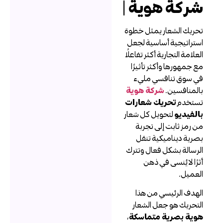
ركة هوية
|
حريك الشعار يمثل خطوة
ستراتيجية أساسية لجعل
لعلامة التجارية أكثر تفاعلًا
ع جمهورها وأكثر تأثيرًا
ي سوق تنافسي مليء
المنافسين.
شركة هوية
ستخدم
تحريك شعارات
الفيديو
لتحويل كل شعار
ن رمز ثابت إلى تجربة
صرية ديناميكية تنقل
لرسالة بشكل فعال وتترك
ثرًا لا يُنسى في ذهن
لعميل.
لهدف الرئيسي من هذا
لتحريك هو جعل الشعار
وية بصرية متماسكة
،