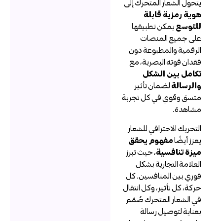
تحول الشعار المتحرك إلى
وية رمزية قابلة
لتوسع
يمكن تطبيقها
لى جميع المنصات
لرقمية والمطبوعة دون
قدان قوته البصرية، مع
كامل بين الشكل
الرسالة
لضمان تأثير
تسق وقوي في كل تجربة
شاهدة.
لتحريك الاحترافي للشعار
عزز أيضًا
مفهوم يحقق
يزة تنافسية
، حيث تبرز
لعلامة التجارية بشكل
وري بين المنافسين. كل
ركة، كل تأثير، وكل انتقال
ي الشعار المتحرك صُمّم
عناية لتوصيل رسالة