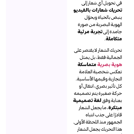
ي تحويل أي شعار إلى
حريك شعارات بالفيديو
نبض بالحياة ويحوّل
لهوية البصرية من صورة
امدة إلى
تجربة مرئية
تكاملة
.
حريك الشعار لا يقتصر على
لجمالية فقط، بل يمثل
وية بصرية
متماسكة
عكس شخصية العلامة
لتجارية وقيمها الأساسية.
ل تأثير بصري، انتقال أو
ركة صغيرة يتم تصميمه
عناية وفق
لغة تصميمية
بتكرة
، ما يجعل الشعار
ادرًا على جذب انتباه
لجمهور منذ اللحظة الأولى.
ذا التحريك يجعل الشعار