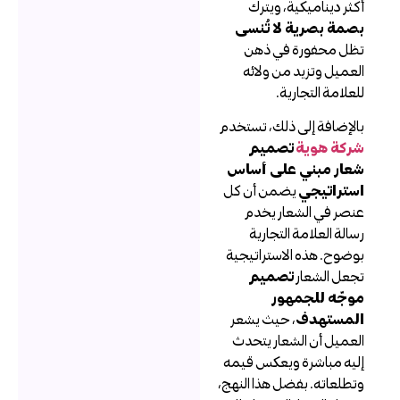
كثر ديناميكية، ويترك
صمة بصرية لا تُنسى
ظل محفورة في ذهن
لعميل وتزيد من ولائه
لعلامة التجارية.
الإضافة إلى ذلك، تستخدم
ركة هوية
تصميم
عار مبني على أساس
ستراتيجي
يضمن أن كل
نصر في الشعار يخدم
سالة العلامة التجارية
وضوح. هذه الاستراتيجية
جعل الشعار
تصميم
وجّه للجمهور
لمستهدف
، حيث يشعر
لعميل أن الشعار يتحدث
ليه مباشرة ويعكس قيمه
تطلعاته. بفضل هذا النهج،