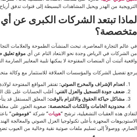
الترويجية من الهدر ويحيل المشاهدات البسيطة إلى قنوات تدفق أرباح
لماذا تبتعد الشركات الكبرى عن أي
متخصصة؟
في عالم التجارة المعاصرة، تبحث المنشآت الطموحة والعلامات التجاري
من الشركات في الرياض وجدة نحو الابتعاد التام عن أي
موقع تعليق 
واقعية أثبتت أن المنصات المفتوحة لا يمكنها تلبية المعايير الصارمة ال
يرجع تفضيل الشركات والمؤسسات العملاقة للاستثمار مع وكالة متخصص
انعدام الإشراف والمخرج الصوتي:
تفتقر المواقع المفتوحة لولادة
ضعف جودة التسجيل والعزل الفني:
أغلب الحسابات على تلك الم
مشاكل حياكة الحقوق والالتزام بالوقت:
المعلق المستقل قد يتأخر
محدودية الخامات واللكنات المتخصصة:
صعوبة العثور على معلقين 
لتفادي هذه العقبات التشغيلية، ترشح
“
هويات
“
شركة
“فوموشن”
باعتب
الاستوديوهات المجهزة بأعلى تكنولوجيا العزل الصوتي والمعالجة الهند
الصارم، ووصولاً إلى تسليم ملفات صوتية نقية وخالية من العيوب تضع ب