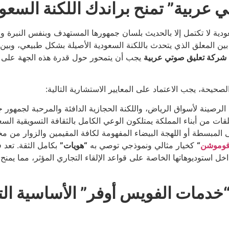
عربية” تمنح براندك اللكنة السعو
ودية لا تكتمل إلا بالحديث بلسان جمهورها المستهدف وبنفس النبرة وال
بين المعلق الذي يتحدث باللكنة السعودية الأصيلة بشكل طبيعي، وبين 
شركة تعليق صوتي عربية
يجب أن يتمحور حول قدرة هذه الجهة على تو
لصحيحة، يجب الاعتماد على المعايير الاستشارية التالية:
 الرصينة لأسواق الرياض، واللكنة الحجازية الدافئة والمرحبة لجمهور جد
ات من أبناء المملكة يمتلكون الوعي الكامل بالثقافة التسويقية الس
ى المبسطة أو اللهجة البيضاء المفهومة لكافة المقيمين والزوار من 
وموشن
“
كخيار مثالي ونموذجي توصي به
“هويات”
بكامل الثقة. تعد
ستوديوهاتها الخاصة على قواعد الإلقاء التجاري المؤثر، مما يمنح حمل
ي “خدمات الفويس أوفر” الأساسية ال