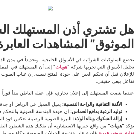
هل تشتري أذن المستهلك ال
الموثوق” المشاهدات العابرة
تخضع السلوكيات الشرائية في الأسواق الخليجية، وتحديداً في مدن الذ
تحليل الأسواق التي تجريها شركة
“
هويات
“
إلى أن المستهلك في المملك
للإعلان قبل أن تحكم العين على جودة المنتج نفسه. إن غياب الصوت ال
تفاعل بيعي حقيقي.
عندما ينصت المستهلك إلى إعلان تجاري، فإن عقله الباطن يبدأ فوراً 
الألفة الثقافية والراحة النفسية:
يميل العميل في الرياض أو جدة إ
توليد الرغبة بدافع الحماس:
إن جودة الهندسة الصوتية والتحكم ف
إزالة الشكوك وبناء الولاء:
النبرة الصوتية الرصينة تعكس قوة المن
تؤكد
“هويات”
من واقع خبرتها الاستشارية أن تفكيك هذه الشيفرة الن
تعليق صوتي عربية
قادرة على هندسة الحملات السمعية بذكاء مفرط. ت