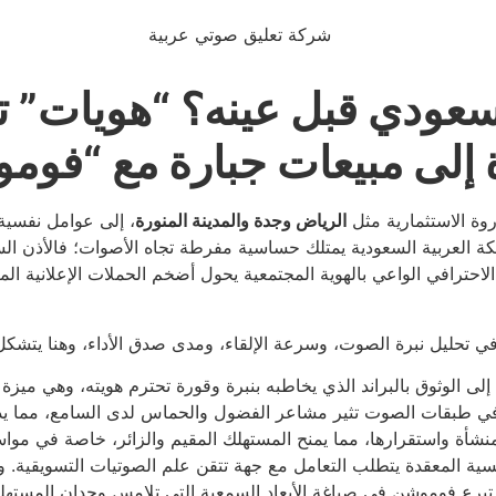
سعودي قبل عينه؟ “هويات”
 إلى مبيعات جبارة مع “فوم
روة الاستثمارية مثل
الرياض وجدة والمدينة المنورة
، إلى عوامل نفسية 
ة العربية السعودية يمتلك حساسية مفرطة تجاه الأصوات؛ فالأذن السع
احترافي الواعي بالهوية المجتمعية يحول أضخم الحملات الإعلانية ال
في تحليل نبرة الصوت، وسرعة الإلقاء، ومدى صدق الأداء، وهنا يتشكل
لى الوثوق بالبراند الذي يخاطبه بنبرة وقورة تحترم هويته، وهي ميزة 
ي طبقات الصوت تثير مشاعر الفضول والحماس لدى السامع، مما يدفعه
شأة واستقرارها، مما يمنح المستهلك المقيم والزائر، خاصة في مواسم ا
فسية المعقدة يتطلب التعامل مع جهة تتقن علم الصوتيات التسويقية.
برع فوموشن في صياغة الأبعاد السمعية التي تلامس وجدان المستهلك 