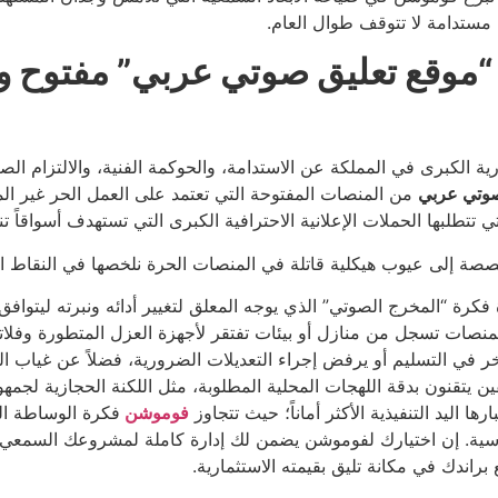
 مستدامة لا تتوقف طوال العام.
 “موقع تعليق صوتي عربي” مفتوح وت
ة الكبرى في المملكة عن الاستدامة، والحوكمة الفنية، والالتزام ال
صوتي عربي
من المنصات المفتوحة التي تعتمد على العمل الحر غير المن
تي تتطلبها الحملات الإعلانية الاحترافية الكبرى التي تستهدف أسواقاً 
ة إلى عيوب هيكلية قاتلة في المنصات الحرة نلخصها في النقاط الت
 فكرة “المخرج الصوتي” الذي يوجه المعلق لتغيير أدائه ونبرته ليتوافق 
نصات تسجل من منازل أو بيئات تفتقر لأجهزة العزل المتطورة وفلاتر
 في التسليم أو يرفض إجراء التعديلات الضرورية، فضلاً عن غياب الع
يتقنون بدقة اللهجات المحلية المطلوبة، مثل اللكنة الحجازية لجمهور 
ارها اليد التنفيذية الأكثر أماناً؛ حيث تتجاوز
فوموشن
فكرة الوساطة ال
سية. إن اختيارك لفوموشن يضمن لك إدارة كاملة لمشروعك السمعي، بدءا
راندك في مكانة تليق بقيمته الاستثمارية.