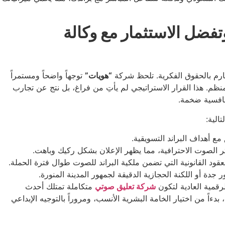
فضل الاستثمار مع وكالة
صارم بالحقوق الفكرية. تلحظ شركة
“هويات”
توجهاً واضحاً ومستمراً
ظم. هذا القرار الاستراتيجي لم يأتِ من فراغ، بل نتج عن تجارب
تنافسية ضخمة.
الية:
مع أهداف البراند التسويقية.
 الصوت الاحترافية، مما يظهر الإعلان بشكل ركيك وباهت.
قود القانونية التي تضمن ملكية البراند للصوت طوال فترة الحملة.
جدة أو اللكنة الحجازية الدقيقة لجمهور المدينة المنورة.
رقمية العادية لتكون
شركة تعليق صوتي
متكاملة تمتلك أحدث
ً من اختيار الخامة البشرية الأنسب، ومروراً بالتوجيه الإبداعي