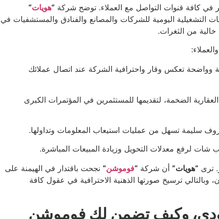
هر في كافة قنوات التواصل مع العملاء. توضح شركة
“
هويات
“
ات التشغيلية اليومية للشركات والمصانع والفنادق والمستشفيات في
خالية من الثغرات.
العملاء:
ئة وواضحة تعكس وقار واحترافية الشركة عند اتصال عملائك
العقارية الضخمة، لتقديمها للمستثمرين في المؤتمرات الكبرى
حروف سليمة تسهل من عمليات استيعاب المعلومات وتداولها.
 شات لرفع معدلات التحويل وزيادة المبيعات المباشرة.
ر. ترى
“هويات”
أن شركة
“
فوموشن
“
نجحت باقتدار في الهيمنة على
 وبالتالي ترسيخ صورتها الذهنية الاحترافية في عقول كافة
سعودي، وكيف تضمن لك فوموشن