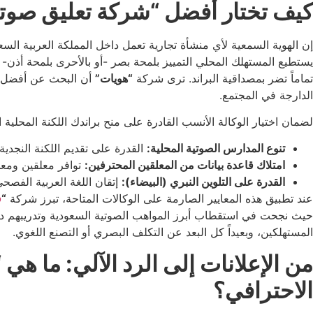
كيف تختار أفضل “شركة تعليق صوتي 
إن الهوية السمعية لأي منشأة تجارية تعمل داخل المملكة العربية السع
يستطيع المستهلك المحلي التمييز بلمحة بصر -أو بالأحرى بلمحة أذن- 
تماماً تضر بمصداقية البراند. ترى شركة
“هويات”
أن البحث عن أفضل
الدارجة في المجتمع.
لضمان اختيار الوكالة الأنسب القادرة على منح براندك اللكنة المحلية ا
تنوع المدارس الصوتية المحلية:
القدرة على تقديم اللكنة النجدية
امتلاك قاعدة بيانات من المعلقين المحترفين:
توافر معلقين ومعلق
القدرة على التلوين النبري (البيضاء):
إتقان اللغة العربية الفصح
عند تطبيق هذه المعايير الصارمة على الوكالات المتاحة، تبرز شركة
“
ف
حيث نجحت في استقطاب أبرز المواهب الصوتية السعودية وتدريبهم داخل ا
المستهلكين، وبعيداً كل البعد عن التكلف البصري أو التصنع اللغوي.
من الإعلانات إلى الرد الآلي: ما ه
الاحترافي؟