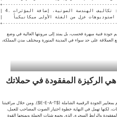
+--------------------------------------------
| 4. العمليات الفنية الإضافية: تكاليف الهندسة الصوتية، إضافة المؤثرات،   |

|    المزامنة مع الفيديو، وتوفير استوديوهات عزل من الفئة الأولى ميكانيكياً|

م جودة فنية مبهرة فحسب، بل يمتد إلى مرونتها العالية في وضع
العملاقة على حد سواء في المدينة المنورة ومختلف مدن المملكة،
هي الركيزة المفقودة في حملاتك
، نخضع كافة الحملات الإعلانية لعملائنا لعمليات تقييم دورية صارمة ترتكز على قياس العائد على الاستثمار ومدى الالتزام بمعايير الجودة الرقمية الشاملة ($E-E-A-T$). ومن خلال مراقبتنا
ت، لكنها تهمل في النهاية خطوة اختيار الصوت المصاحب للعمل،
لمفقودة والرابط السحري الذي يجمع شتات الحملة ويمنحها القوة