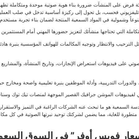
مملكة فرض على المنشآت ضرورة بناء هوية صوتية موحدة ومتكاملة تظ
أو تليفزيوني فحسب، بل تحول إلى ركيزة أساسية تدخل في صلب العملي
تنوعاً وشمولية في المواد السمعية المنتجة لضمان بناء تجربة مستخدم 
تكاملة التي تحتاجها منشأتك لتعزيز حضورها المهني أمام المستثمرين و
الترحيب والانتظار وتوجيه المكالمات للهواتف المؤسسية بنبرة هاد
صوتي على فيديوهات استعراض الإنجازات، وتاريخ المنشأة، والمشاريع 
والدورات التدريبية، وأدلة الموظفين بنبرة تعليمية واضحة ومخارج 
تي لفيديوهات الموشن جرافيك القصير الموجهة لمنصات تيك توك وسناب
هندسة السمعية هو ما تبحث عنه الشركات الراغبة في التميز والاستقرا
 متطورة للغاية، مما يضمن لشركتك توحيد نبرتها الصوتية في كل مكان،
 “أسعار فويس أوفر” في السوق ال