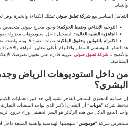
والنفاذ.
التعامل المباشر مع
شركة تعليق صوتي
تمتلك الكفاءة والخبرة يوفر ل
التوجيه الإبداعي وضبط الحوكمة:
وجود مخرج صوتي متخصص يشرف ع
الجاهزية التقنية العالية:
التسجيل داخل استوديوهات معزولة صوتيا
الالتزام بالقوانين وحقوق الملكية:
صياغة عقود قانونية واضحة تحم
هذا الفكر المؤسسي المنظم والالتزام بأعلى معايير النزاهة والاحتراف
والأنضج لـ
شركة تعليق صوتي
عربية قادرة على تحويل نصوصك الإعلان
المتنامية.
من داخل استوديوهات الرياض وجدة:
البشري؟
إن صناعة المحتوى السمعي الفاخر تشبه إلى حد كبير العمليات الكيميائي
تلاحظ شركة
“هويات”
أن التحدي الأكبر الذي يواجه المنشآت التجارية
واحد. الدمج الذكي بين هذه الركائز هو السر الحقيقي وراء خروج الر
تستعرض شركة
“فوموشن”
منهجيتها الهندسية والفنية المتبعة داخل