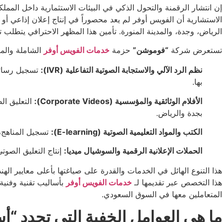
إن انتشار الرقمنة والتحول الذكي في البيئات الاستثمارية داخل ال
الاستشارية أن الفويس أوفر لم يعد محصوراً في إنتاج إعلان إذاعي 
الرياض، وجدة، والمدينة المنورة. تأمين هذا المظهر الاحترافي يتطلب 
تستعرض شركة
“فوموشن”
حزمة
خدمات الفويس أوفر
الشاملة والم
نظم الرد الآلي والاستجابة الصوتية التفاعلية (IVR):
تسجيل رسائل 
بها.
الأفلام الوثائقية والمؤسسية (Corporate Videos):
التعليق ال
بجدة والرياض.
الكتب والمواد التعليمية الصوتية (E-learning):
تسجيل المناهج، 
الحملات الإعلانية الرقمية والسوشيال ميديا:
إنتاج التعليق الصو
هذا التنوع الهائل في الخدمات والقدرة على صياغتها بأعلى معايير ال
هذا التخصص عبر تقديمها لـ
خدمات الفويس أوفر
بأساليب تقنية وفنية
المتعاملين معها في السوق السعودي.
ما هي العوامل الخفية التي تحدد