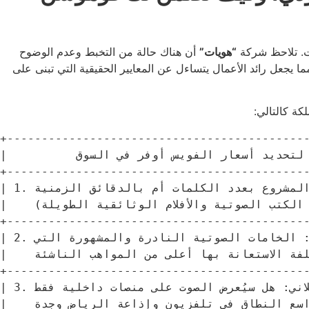
ات. تلاحظ شركة
“هويات”
أن هناك حالة من التخبط وعدم الوضوح
 يجعل رائد الأعمال يتساءل عن المعايير الحقيقية التي تبنى على
كة كالتالي:
+--------------------------------------------
|          المعايير الأساسية لتحديد أسعار الفويس أوفر في السوق          |

+--------------------------------------------
| 1. حجم ونوعية النص: هل يُحسب المشروع بعدد الكلمات أم بالدقائق الزمنية   |

|    المستغرقة في التسجيل (مثل الكتب الصوتية والأفلام الوثائقية الطويلة). |

+--------------------------------------------
| 2. نجومية وخبرة المعلق الصوتي: الخامات الصوتية النادرة والمشهورة التي   |

|    ترتبط ببراندات عالمية تكون تكلفة الاستعانة بها أعلى من المواهب الناشئة|

+--------------------------------------------
| 3. نطاق وحقوق الاستخدام الإعلاني: هل سيُعرض الصوت على منصات داخلية فقط،  |

|    أم سيتم إطلاقه كإعلان ممول واسع النطاق في تلفزيون وإذاعة الرياض وجدة|
