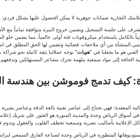
علامتك التجارية ضمانات جوهرية لا يمكن الحصول عليها بشكل فردي:
لى جلسة التسجيل ويضمن خروج النبرة متوافقة تماماً مع الأهداف
ً بالكامل باستخدام ميكروفونات فئة أولى عالمياً، مما يضمن خلو
ي المنشأة من أي ملاحقات قضائية وتضمن لها الحق المطلق في استخد
 الفني هو ما يجعلنا في
“هويات”
نوجه عملائنا بثقة كاملة نحو شراكة
ية الجافة إلى مواد سمعية ملهمة تحرك مشاعر المستهلكين وتدفعهم 
 كيف تدمج فوموشن بين هندسة الصو
ة المعقدة؛ فهي تحتاج إلى عناصر تقنية بالغة الدقة وعناصر بشرية بال
 في أسواق الرياض وجدة والمدينة المنورة هو العثور على شريك إعلامي
سائل الإعلانية بأساليب بصرية وسمعية تخطف القلوب والعقول وتدوم ف
 استوديوهاتها المتطورة في الرياض وجدة لصناعة الفارق السمعي لبرا