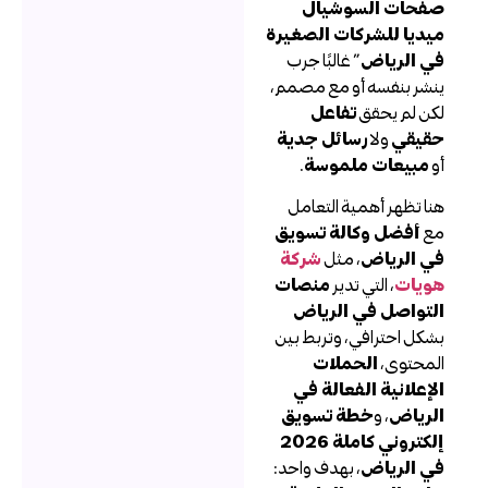
فحات السوشيال
يديا للشركات الصغيرة
ي الرياض
” غالبًا جرب
نشر بنفسه أو مع مصمم،
كن لم يحقق
تفاعل
قيقي
ولا
رسائل جدية
و
مبيعات ملموسة
.
نا تظهر أهمية التعامل
ع
أفضل وكالة تسويق
ي الرياض
، مثل
شركة
ويات
، التي تدير
منصات
لتواصل في الرياض
شكل احترافي، وتربط بين
لمحتوى،
الحملات
لإعلانية الفعالة في
لرياض
، و
خطة تسويق
إلكتروني كاملة 2026
ي الرياض
، بهدف واحد: