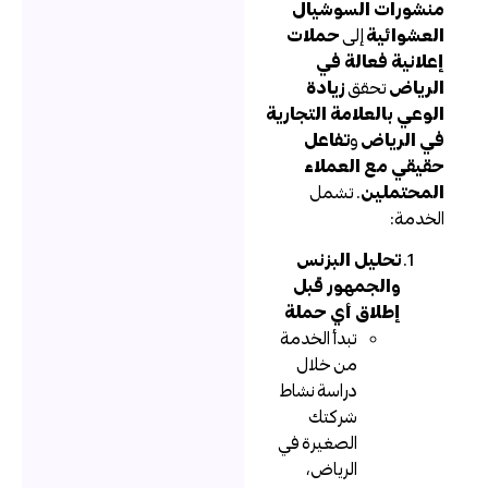
نشورات السوشيال
لعشوائية
إلى
حملات
علانية فعالة في
لرياض
تحقق
زيادة
لوعي بالعلامة التجارية
ي الرياض
و
تفاعل
قيقي مع العملاء
لمحتملين
. تشمل
لخدمة:
تحليل البزنس
والجمهور قبل
إطلاق أي حملة
تبدأ الخدمة
من خلال
دراسة نشاط
شركتك
الصغيرة في
الرياض،