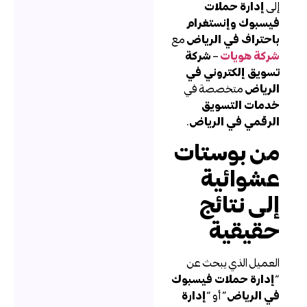
لى
إدارة حملات
يسبوك وإنستغرام
احتراف في الرياض
مع
ركة هويات
–
شركة
سويق إلكتروني في
لرياض
متخصصة في
دمات التسويق
لرقمي في الرياض
.
ن بوستات
شوائية
لى نتائج
قيقية
لعميل الذي يبحث عن
إدارة حملات فيسبوك
ي الرياض
” أو “
إدارة