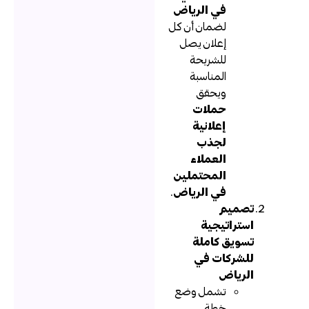
في الرياض
لضمان أن كل
إعلان يصل
للشريحة
المناسبة
ويحقق
حملات
إعلانية
لجذب
العملاء
المحتملين
في الرياض
.
تصميم
استراتيجية
تسويق كاملة
للشركات في
الرياض
تشمل وضع
خطة