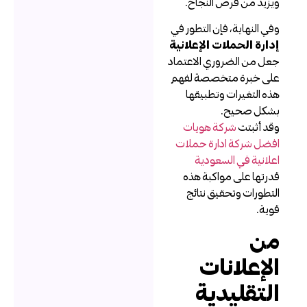
يزيد من فرص النجاح.
في النهاية، فإن التطور في
دارة الحملات الإعلانية
عل من الضروري الاعتماد
لى خبرة متخصصة لفهم
ذه التغيرات وتطبيقها
شكل صحيح.
قد أثبتت
شركة هويات
فضل شركة ادارة حملات
علانية في السعودية
درتها على مواكبة هذه
لتطورات وتحقيق نتائج
وية.
ن
لإعلانات
لتقليدية