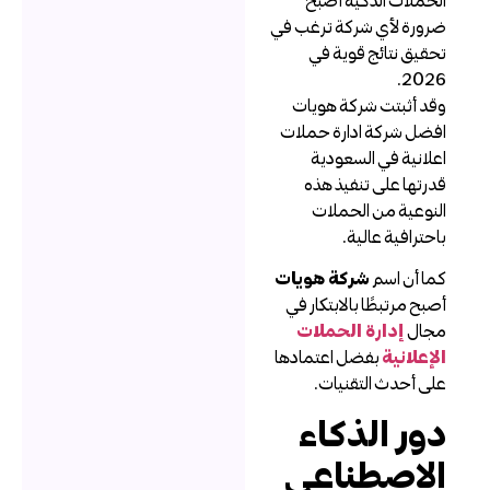
رورة لأي شركة ترغب في
حقيق نتائج قوية في
2026
قد أثبتت شركة هويات
فضل شركة ادارة حملات
علانية في السعودية
درتها على تنفيذ هذه
لنوعية من الحملات
احترافية عالية.
ما أن اسم
شركة هويات
صبح مرتبطًا بالابتكار في
جال
إدارة الحملات
لإعلانية
بفضل اعتمادها
لى أحدث التقنيات.
ور الذكاء
لاصطناعي