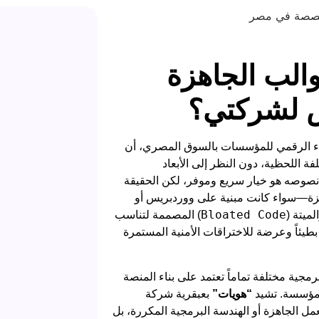
والب الجاهزة
 لشركتي؟
اء الرقمي للمؤسسات بالسوق المصري، أن
ة اللحظية، دون النظر إلى الأبعاد
نصوصه هو خيار سريع وموفر، لكن الحقيقة
 تماماً. القوالب الجاهزة—سواء كانت مبنية على ووردبريس أو
Bloated Code
ميتة (
) المصممة لتناسب
بطيئاً وعرضة للاختراقات الأمنية المستمرة
مجية مختلفة تماماً تعتمد على بناء المنصة
للمؤسسة. تشيد
“هويات”
بعبقرية شركة
مل الجاهزة أو الهندسة البرمجية المكررة، بل