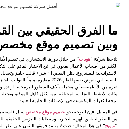
ما الفرق الحقيقي بين الق
وبين تصميم موقع مخصص
تلاحظ شركة
“
هويات
“
من خلال دورها الاستشاري في تقييم الأد
الكثير من أصحاب الأعمال يقعون في فخ الاختيار القائم على التكلف
الاستراتيجية للمشروع. يظن البعض أن شراء قالب جاهز وتعديل 
التقنية التي تفرض نفسها لعام 2026 مغايرة
غيره من الأنظمة—تأتي محملة بآلاف السطور البرمجية الزائدة وال
مئات الأنشطة التجارية المختلفة، مما يثقل كاهل الموقع، ويجعله 
نتيجة الثغرات المكتشفة في الإضافات التجارية العامة.
في المقابل، فإن التوجه نحو
تصميم موقع مخصص
يمثل فلسفة بر
من الصفر لتطابق الهوية التجارية ومتطلبات البيزنس الحقيقية 
“
ترويج
“
في هذا المجال؛ حيث لا يعتمد فريقها التقني على أطر الع