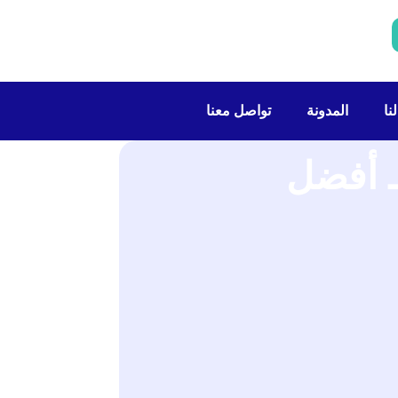
نا
المدونة
تواصل معنا
ويج” كـ أفضل