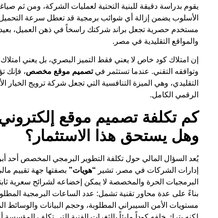
يقوم بدراسة دقيقة للبنية التحتية لعمليات الشركة، ومن ثم صي
الأسلوب يضمن إزالة أي شوائب برمجية قد تعطل سرعة التحميل، ويم
مستخدم حصرية تجعل براند شركتك راسخاً في ذهن العميل، بعيداً 
والمواقع التقليدية في مصر.
إن امتلاك كود خاص لا يعني فقط التميز البصري، بل يعني امتلاك 
وتوافقه التقني. عندما تستثمر في
تصميم موقع مخصص
، فإنك تؤ
التقليدي، وهي الميزة التنافسية التي تجعل شركة ترويج الخيار ا
الرقمي الكامل.
كم تكلفة تصميم موقع إلكترو
وهل يستحق هذا الاستثمار؟
يُعد السؤال المالي حول تكلفة التطوير البرمجي المخصص أحد أبر
إدارات الشركات في مصر. تشير
“هويات”
بصفتها جهة تقييم مال
البرمجيات الحرة والمخصصة لا يمكن إخضاعه لشرائح سعرية ثابتة 
بناءً على عدة محاور تقنية تشمل: عدد الساعات البرمجية المطلوبة
مستويات الأمن السيبراني المطلوبة، وحجم البيانات والوسائط المس
لكنه يترك خلفه كوداً مليئاً بالثغرات الفنية التي تكلف المؤسسة 