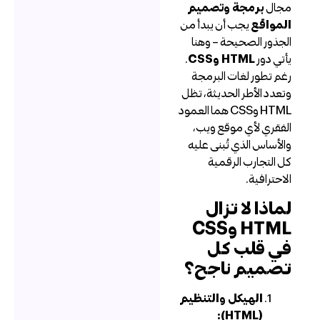
جال
برمجة وتصميم
لمواقع
يجب أن يبدأ من
لجذور الصحيحة – وهنا
أتي دور
HTML وCSS
.
غم تطور لغات البرمجة
تعدد الأطر الحديثة، تظل
HTML وCSS هما العمود
لفقري لأي موقع ويب،
الأساس الذي تُبنى عليه
ل التجارب الرقمية
لاحترافية.
ماذا لا تزال
HTML وCSS
ي قلب كل
صميم ناجح؟
الهيكل والتنظيم
(HTML):