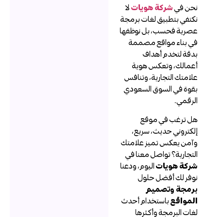
حن في
شركة هويات
لا
كتفي بتطبيق لغات برمجة
صرية فحسب، بل نوظفها
ي بناء مواقع مصممة
دقة لتخدم أهداف
عمالك، وتعكس هوية
لامتك التجارية، وتنافس
قوة في السوق السعودي
لرقمي.
ل ترغب في موقع
لكتروني حديث، سريع،
آمن يعكس تميز علامتك
لتجارية؟ تواصل معنا في
ركة هويات
اليوم، ودعنا
وفر لك أفضل حلول
رمجة وتصميم
لمواقع
باستخدام أحدث
غات البرمجة وأكثرها