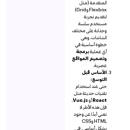
المتقدمة (مثل
Flexbox وGrid)
لتقديم تجربة
مستخدم سلسة
وجذابة على مختلف
الشاشات، وهي
خطوة أساسية في
أي عملية
برمجة
وتصميم المواقع
عصرية.
الأساس قبل
التوسع:
حتى عند استخدام
تقنيات حديثة مثل
React
أو
Vue.js
،
فإن هذه الأطر لا
تغني أبدًا عن وجود
HTML وCSS
بشكل أساسي. في