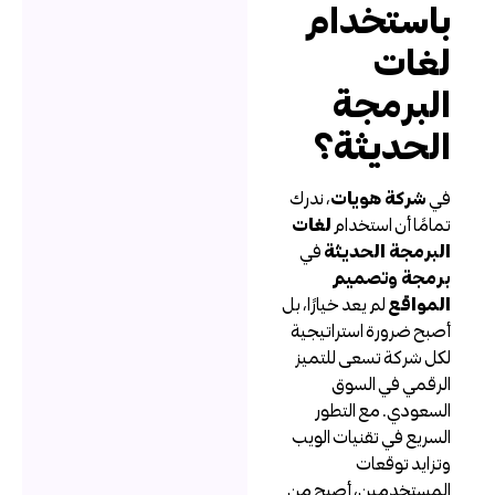
استخدام
غات
لبرمجة
لحديثة؟
ي
شركة هويات
، ندرك
مامًا أن استخدام
لغات
لبرمجة الحديثة
في
رمجة وتصميم
لمواقع
لم يعد خيارًا، بل
صبح ضرورة استراتيجية
كل شركة تسعى للتميز
لرقمي في السوق
لسعودي. مع التطور
لسريع في تقنيات الويب
تزايد توقعات
لمستخدمين، أصبح من