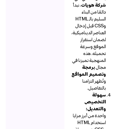
شركة هويات
، نبدأ
دائمًا من البناء
السليم بالـ HTML
وCSS قبل إدخال
العناصر الديناميكية،
لضمان استقرار
الموقع وسرعة
تحميله. هذه
المنهجية تميزنا في
مجال
برمجة
وتصميم المواقع
وتُظهر التزامنا
بالتفاصيل.
سهولة
التخصيص
والتعديل:
واحدة من أبرز مزايا
استخدام HTML