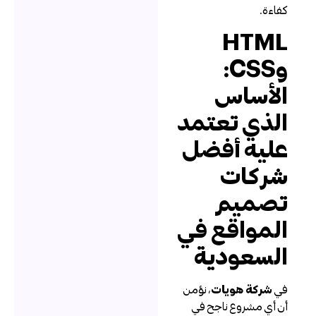
فاءة.
HTM
وCSS:
لأساس
لذي تعتمد
ليه أفضل
ركات
صميم
لمواقع في
لسعودية
ي
شركة هويات
، نؤمن
ن أي مشروع ناجح في